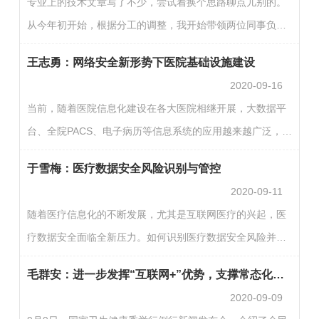
专业上的技术文章写了不少，尝试着换个思路聊点儿别的。
数据；2.影像、波形数据。包括超声图像、CT图像、核磁共
从今年初开始，根据分工的调整，我开始带领两位同事负责
振图像等影像数据和心电图、脑电图等信号数据；3.生物组
信息化建设与管理处的规划综合类事务，也就是处办的角
学数据。按照不同的分子层面又可以分为基因组、转录组、
王志勇：网络安全新形势下医院基础设施建设
色。于我而言，原先偏重技术与业务，现在更多的面向处室
蛋白组…
2020-09-16
管理工作。这既是全新的挑战，又是很好的锻炼，为我打开
当前，随着医院信息化建设在各大医院相继开展，大数据平
了全新的视角。经过半年多的磨合，我基本上理清了头绪、
台、全院PACS、电子病历等信息系统的应用越来越广泛，保
摸清了门道，现在与大家分享一点心得体会。01指导思想规
障医院网络安全的重要性日益凸显。在CHIMA 2020大会
划综合科的指导思想其实很简单：第一，在处长的支持下开
于雪梅：医疗数据安全风险识别与管控
上，海军军医大学第一附属医院信息科主任王志勇针对“网络
展工作…
2020-09-11
安全新形势下医院基础设施建设”这一话题进行了详细解读。
随着医疗信息化的不断发展，尤其是互联网医疗的兴起，医
以下内容为根据王志勇主任演讲内容整理。医疗行业网络安
疗数据安全面临全新压力。如何识别医疗数据安全风险并进
全现状不容乐观，主要体现为以下几点：勒索病毒高发；漏
行管控成为医疗信息化建设的当务之急。对此，首都儿科研
洞导致信息泄露严重；主机安全隐患较高；等保建设还需加
毛群安：进一步发挥“互联网+”优势，支撑常态化疫情防控
究所附属儿童医院医工处处长于雪梅在CHIMA 2020大会上
强。…
2020-09-09
进行了详细解读。以下内容根据于雪梅处长演讲内容整理。