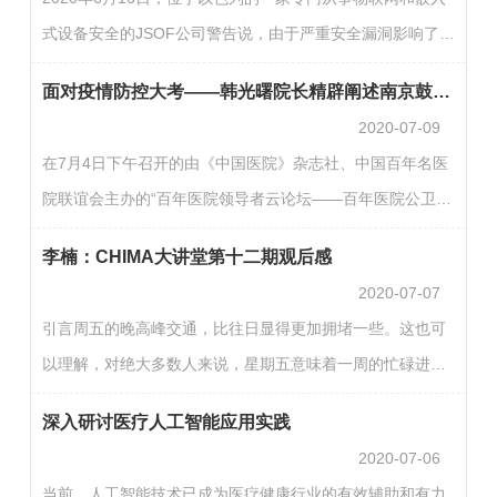
疗的关系。他提出，专科医联体与远程医疗是相互支撑，互
式设备安全的JSOF公司警告说，由于严重安全漏洞影响了
补互助的生存和发展的关系，是实现分级诊疗的重要手段，
Treck TCP/IP协议堆栈，全球数亿台物联网设备可能会受到
需要组织模式和技术手段创新，实现远程医疗助力专科医联
面对疫情防控大考——韩光曙院长精辟阐述南京鼓楼医院的“中国智慧”
远程攻击。该漏洞修复于2020年6月29号由Treck发布。漏洞
体…
2020-07-09
名称CVE-2020-11896：Treck TCP/IP 任意代码执行漏洞
在7月4日下午召开的由《中国医院》杂志社、中国百年名医
CVE-2020-11898：Treck TCP/IP 信息泄露漏洞威胁等级高
院联谊会主办的“百年医院领导者云论坛——百年医院公卫应
危影响范围Treck TCP/IP < 6.0.1.67漏洞类型代码执行，拒
急管理的中国智慧”上，南京大学医学院附属鼓楼医院韩光曙
绝服务利用难度困难1漏洞分析01相关组件介绍Treck
李楠：CHIMA大讲堂第十二期观后感
院长在作《新冠疫情背景下鼓楼的应对与思考》报告时指
TCP/IP是一家…
2020-07-07
出：疫情防控工作是对我国治理体系和治理能力的一次大
引言周五的晚高峰交通，比往日显得更加拥堵一些。这也可
考，也是对公立医院领导者的一次考验，韩光曙院长介绍了
以理解，对绝大多数人来说，星期五意味着一周的忙碌进入
南京鼓楼医院交出的“考卷”，并对医院如何做好公共卫生事
尾声，大家都带着倦鸟归林的心态，迫不及待地想要开启周
件管理工作，进行了深度的思考。主要观点：◎ 建议创新“哨
深入研讨医疗人工智能应用实践
末生活。此时，还有一群人，并没有急着去拥抱现实世界的
兵…
2020-07-06
美好和繁华，而是汇聚在线上，共同期待一场即将开始的学
当前，人工智能技术已成为医疗健康行业的有效辅助和有力