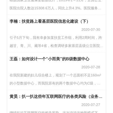
展的最大动能。在历届领导支持下，我们医院的信息化也取
医院出院人数达15308.6万人，同比上升4.3%。医院服务量
得了较好的成绩：2016年我院通过了国家六级电子病历；
不断上升，加之对于提高优质医疗服务能力的需求，促使医
2017年通过国家等保三级；2019年通过了互联互通四级甲等
李楠：扶贫路上看基层医院信息化建设（下）
院加强门诊和住院服务力量统筹，合理分配优质医疗资源满
测评…
2020-07-30
足老百姓看病需求。国家卫生健康委在《进一步改善医疗服
引子5月下旬，我有幸参加某扶贫工作组，利用2周时间，跨
务行动计划》中提出要缩短住院患者等候时间，让患者享受
越甘、青、川、藏等4省，检查调研多家基层县级公立医院运
更便捷的诊疗服务。但有研究发现，等候时间长仍是降低患
转情况(以二甲、二乙为主)。期间，我一边完成工作任务，
者满意度的主要因素之一。本文旨在以我院外科病房为例，
王磊：如何设计一个“小而美”的B级数据中心
一边带着学习的心态，观察基层医院信息化建设现状，并给
探索住…
2020-07-28
出自己的观点。由于时间、样本、能力皆有限，不到之处，
在我院新建的妇儿综合楼上，规划了一个总面积不足160m²
请大家批评指正。本篇为本系列的第三篇：思考篇。(第一篇
的小型数据中心，而我院原有的两个数据中心均为C级，面
为惊喜篇;第二篇为期待篇)为期两周的基层行在紧凑的工作
积之和尚不足100m²。显然，这个待建的数据中心将在未来
节奏中很快结束。时间虽短，但值得思考的地方挺多。01
黄昊：扒一扒这些年互联网医疗的各类风险（业务风险）
很长一段时间内作为医院的主数据中心，将其设计成“小而
完…
2020-07-27
美”的B级数据中心成为我院的必然选择。注释：《数据中心
继续扒拉互联网医疗的相关风险，这次说说这种新模式下，