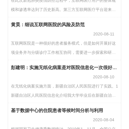
在此次新冠肺炎疫情防控过程中，互联网医疗用户的整体规
今，在看京东家医发布会时，难免会想到自己当初使用平安
模和渗透率达到了历史新高。第三方互联网医疗平台迎来拐
好医生家庭医生的经历，以及使用过程中产生的想法和思
点，公立医院互联网医疗服务也加速上线。据不完全统计，
考。1我为什么购买家庭医生服务几个原因：（1）当时自己
黄昊：细说互联网医院的风险及防范
疫情期间，已有146家互联网医院获审批，其中公立医院有
得了筋…
2020-08-11
110家。疫情在一定程度上催化了互联网医疗行业的发展，
互联网医院是一种很好的患者服务模式，但是如何开展好这
但暴露出的问题和挑战也亟待重视。比如，许多公立医院火
项业务并与分级诊疗工作相互协同，需要进一步探索和研
速上线“线上发热门诊”，但是存在页面无法打开、咨询页面
究。8月7日晚开讲的CHIMA大讲堂第十三期，邀请陆军特色
隐匿难找、医生回复迟缓等问题，反映出公立医院在互联网
彭建明：实施无纸化病案是对医院信息化一次很好的检验
医学中心信息科主任黄昊详细解读互联网医院的风险及其防
运营…
2020-08-10
范。他从法律风险、业务风险、技术风险和安全风险等不同
在无纸化病案实施方面，新疆自治区人民医院进行了实践。1
方面，与观众一起梳理了互联网医院存在的各种风险。以下
新疆自治区人民医院信息化介绍我大学毕业后在新疆自治区
内容根据黄昊主任演讲内容整理。协调各方利益保障互联网
人民医院已工作20多年，主要院领导换了三届，每届院领导
医院建设和运营互联网医疗是通过互联网技术，把诊疗过程
基于数据中心的住院患者等候时间分析与利用
都很重视信息化，并且后任领导都会在前任领导打下的基础
中医院…
2020-08-04
上，持续投入和发展信息化。我认为这是我们医院信息化发
根据国家卫生健康委数据统计，2019年1～11月，全国公立