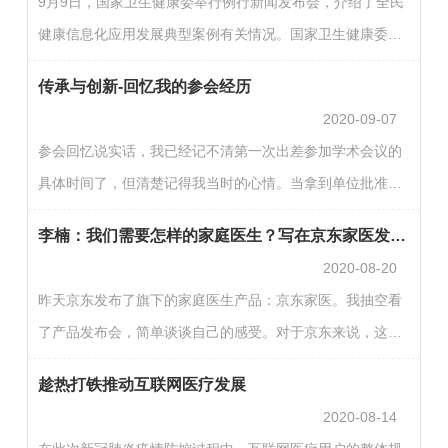
9月9日，国家卫生健康委举行例行新闻发布会，介绍了全民
医疗数据安全不是一个新鲜话题，但是在特殊时刻重提有了
健康信息化应用发展典型案例有关情况。国家卫生健康委规
特殊的含义。在2020年这个不平凡的一年，医疗信息化建设
划司司长毛群安对“互联网+医疗健康”在疫情防控中发挥的作
既存在机遇，也面临挑战。在这个大环境下，互联网医疗成
传承与创新-回忆我的参会经历
用及它的应用前景进行了介绍。“互联网+医疗健康”具有突破
为一个…
2020-09-07
时空的便捷特点，在找到可能的感染者、减少传播途径、降
参会回忆说实话，我已经记不清第一次出差参加学术会议的
低感染风险方面具有独特优势。国家卫生健康委会同相关部
具体时间了，但清楚记得我当时的心情。当拿到单位批准的
门挖掘运用互联网技术“远程、高效、智能、便捷”的独特优
请假申请时，我是既兴奋又忐忑，那时，我们还没有现在方
势，出台有关加强信息化支撑疫情防控的文件，鼓励各…
李楠：我们需要怎样的家庭医生？写在京东家医发布后
便的各种APP，买票、定酒店都是事。买票得去车站或者代
2020-08-20
售点排队，酒店也只有到了目的地再定；小工程师坐飞机那
昨天京东发布了旗下的家庭医生产品：京东家医。我抽空看
是必须得特别批准才能享受的；出差补助和差旅待遇按规定
了产品发布会，简单谈谈自己的感受。对于京东来说，这是
是抵扣不了各种花费，自己得贴些钱；一个人出差去陌生的
一款全新的产品，对很多用户来说，“家庭医生”一词也充满
城市，还会有各种未知的情况出现。抱着长见识，开眼界的
趁热打铁推动互联网医疗发展
了新鲜感。但是对我来说，这并不是一个新鲜事物。大概在
想法…
2020-08-14
一年前，我就购买了平安好医生旗下的家庭医生服务。如