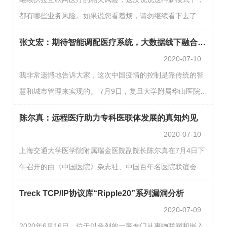
设计规范》(GB50174-2017)中规定数据中心应划分为A、
都有哪些业务风险。如果说您看着烦，请勿继续看下去了，
B、C三级。A级数据中心的基础设施宜按容错系统配置，在
就那么些事，也没有啥技术含量，无非是用一些这几年的经
电子信息系统运行期间，基础设施应在一次意外事故后或单
张文宏：期待智能调配医疗系统，大数据线下融合加强疾病预警
历的和听到、看到的故事，给大家提个醒。周末参加了一场
系统设备维…
2020-07-10
学术研讨会，与会者大都是医院管理者，听着台上医疗管理
我非常遗憾地告诉大家，这次中国疫情的控制是靠传统的智
者热情洋溢的描绘着互联网医疗的美好前景，我发现互联网
慧和城市管理来实现的。”7月9日，复旦大学附属华山医院感
医疗真的在和医院管理，在和医疗业务紧密的融合了。因
染科主任、复旦大学上海医学院教授张文宏在2020世界人工
为，作为管理者们讲起互联网医疗那飞扬的神情，说明这事
陈尔真：远程医疗助力专科医联体发展的真知灼见
智能大会现场给此次疫情中人工智能在公共卫生领域的应用
是他们…
2020-07-10
泼了一盆冷水。“我们上海的‘战疫’部队，在去武汉的一开始
上海交通大学医学院附属瑞金医院副院长陈尔真在7月4日下
大家希望人工智能已经遍布全国，了解医务人员缺什么、知
午召开的由《中国医院》杂志社、中国百年名医院联谊会主
道那里有什么，”张文宏回忆，“但是事实上不是的，一开始
办的“百年医院领导者云论坛——百年医院公卫应急管理的中
什么数据都没有，最开始的时候物资是从上海一辆车一辆…
Treck TCP/IP协议库“Ripple20”系列漏洞分析
国智慧”研讨会上，作《齐心抗疫 远程医疗助力专科医联体
2020-07-09
健康发展》学术报告时如此阐述远程医疗、医联体和分级诊
2020年6月16日，位于以色列的一家专门从事物联网和嵌入