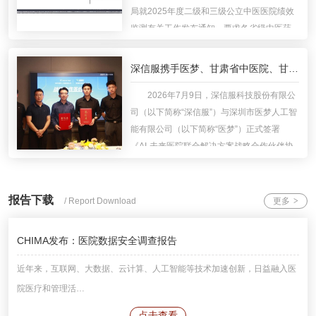
局就2025年度二级和三级公立中医医院绩效
监测有关工作发布通知。要求各省级中医药
主管部门认真梳理辖区内二级和三级公立中
医医院名录，于7月27日（星期一）前登录公
深信服携手医梦、甘肃省中医院、甘肃省张志明银龄工作室共建“AI·未来医院”，打通AI规模化关键链路
立医院绩效监测…
2026年7月9日，深信服科技股份有限公
司（以下简称“深信服”）与深圳市医梦人工智
能有限公司（以下简称“医梦”）正式签署
《AI·未来医院联合解决方案战略合作伙伴协
议》：依托深信服在医疗行业数字基础设
施、云计算、网络安全及AI领域的综合能
力，融合医梦在…
报告下载
/ Report Download
更多
>
CHIMA发布：医院数据安全调查报告
近年来，互联网、大数据、云计算、人工智能等技术加速创新，日益融入医
院医疗和管理活…
点击查看