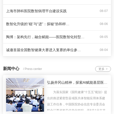
上海市肺科医院数智病理平台建设实践
08-07
数智化升级的“稳”与“进”：探秘“协和样…
08-06
陶博：架构先行，融合赋能——医院数智化转型…
08-05
诚邀首届全国数智健康大赛进入复赛的单位参…
08-04
新闻中心
/ Press center
更多
>
弘扬井冈山精神，探索AI赋能基层医疗信息化建设新路径
为落实国家《国民健康“十五五”规划》提
出的推进紧密型县域医共体智能应用体系建
设工作任务，中国医院协会信息专业委员会
联合江西省相关信息化组织，于8月1日在井