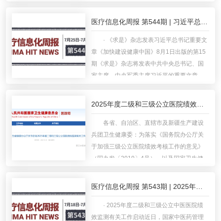
冈山组织召开“AI赋能基层医疗信息化建设研
讨会”。来自全国的医疗信息化同仁齐聚一
医疗信息化周报 第544期 | 习近平总书记：加快建设健康中国
堂，通过党…
· 《求是》杂志发表习近平总书记重要文
章《加快建设健康中国》8月1日出版的第15
期《求是》杂志将发表中共中央总书记、国
家主席、中央军委主席习近平的重要文章
《加快建设健康中国》。文章强调，到2035
年建成健康中国，是中央作出的一项战略决
2025年度二级和三级公立医院绩效监测有关工作启动
策。“十五五”是…
各省、自治区、直辖市及新疆生产建设
兵团卫生健康委：为落实《国务院办公厅关
于加强三级公立医院绩效考核工作的意见》
（国办发〔2019〕4号），以及国家卫生健
康委办公厅、国家中医药局办公室《关于加
强二级公立医院绩效考核工作的通知》（国
医疗信息化周报 第543期 | 2025年度二级和三级公立中医医院绩效监测有关工作启动
卫办医发〔2019〕23号…
· 2025年度二级和三级公立中医医院绩
效监测有关工作启动近日，国家中医药管理