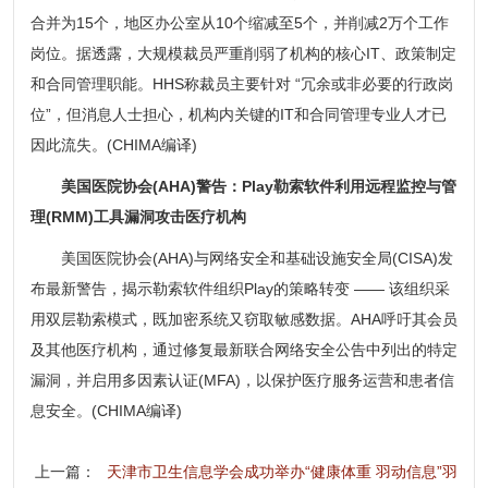
合并为15个，地区办公室从10个缩减至5个，并削减2万个工作
岗位。据透露，大规模裁员严重削弱了机构的核心IT、政策制定
和合同管理职能。HHS称裁员主要针对 “冗余或非必要的行政岗
位”，但消息人士担心，机构内关键的IT和合同管理专业人才已
因此流失。(CHIMA编译)
美国医院协会(AHA)警告：Play勒索软件利用远程监控与管
理(RMM)工具漏洞攻击医疗机构
美国医院协会(AHA)与网络安全和基础设施安全局(CISA)发
布最新警告，揭示勒索软件组织Play的策略转变 —— 该组织采
用双层勒索模式，既加密系统又窃取敏感数据。AHA呼吁其会员
及其他医疗机构，通过修复最新联合网络安全公告中列出的特定
漏洞，并启用多因素认证(MFA)，以保护医疗服务运营和患者信
息安全。(CHIMA编译)
上一篇：
天津市卫生信息学会成功举办“健康体重 羽动信息”羽