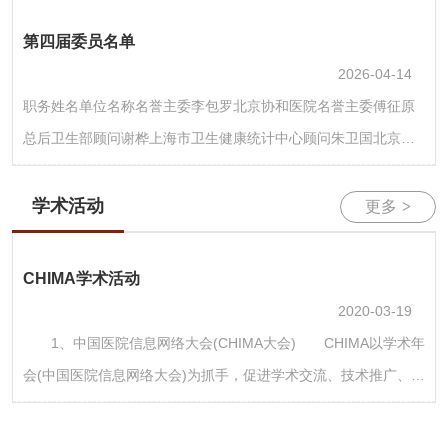
CHIMA的前身是中华医院管理学会的计算机应用学组，于1985年
第四届委员名单
成立，由时任北京民航总医院院长的王志明教授和北京协和医院
2026-04-14
计算机室主任的…
职务姓名单位名称名誉主委李包罗北京协和医院名誉主委傅征原
总后卫生部顾问谢桦上海市卫生健康统计中心顾问朱卫国北京协
和医院主任委员王才有《中国医院》杂志社副主任委员/秘书长刘
敏超解放军总医院副主任委员刘海一北京清华长庚医院副主任委
学术活动
更多
>
员薛万国解放军总医院副主任委员琚文胜北京市卫生健康大数据
与政策研究中心副主任委员沈韬北京卫生信息技术协会副主任委
CHIMA学术活动
员衡反修北京大学肿瘤医院副主任委员周翔北京协和医院副主任
2020-03-19
委员顾…
1、中国医院信息网络大会(CHIMA大会) CHIMA以学术年
会(中国医院信息网络大会)为抓手，促进学术交流、技术推广、经
验分享、供需对接。CHIMA大会始于1995年，经过多年耕耘，使
得大会品牌得到社会的认可，成为我国医疗信息化的代表符号。