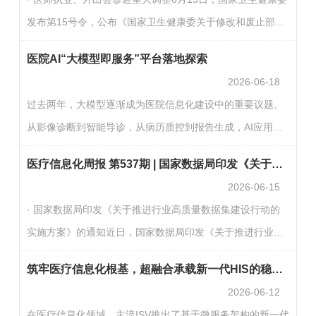
历史影像数据。医保影像云采用“1+32”层级化架构，即1个国
发布第15号令，公布《国家卫生健康委关于修改和废止部分
家医保影像云索引共享模块，加32个省级影像云。每个省级
部门规章的决定》，自公布之日起施行。这是继2022年《中
影像云均包含部署在医疗机构的前置机、省级影像中心…
医院AI“大模型即服务”平台落地探索
华人民共和国医师法》施行后，卫生健康领域推进法制统
2026-06-18
一、完善医师执业管理制度的重要举措。其中，医师多点执
过去两年，大模型逐渐成为医院信息化建设中的重要议题。
业、外出会诊、执业注册等条款的调整，标志着我国医师执
从影像诊断到智能导诊，从病历质控到报告生成，AI应用场
业管理模式迎来关键转向。（医疗器械经销商联盟）· 全球
景持续扩展。随着相关应用进入落地阶段，医院IT团队需要
脑机接口×医保创新场景大赛启动报名6月16日，国家医保局
医疗信息化周报 第537期 | 国家数据局印发《关于推进行业高质量数据集建设行动的实施方案》的通知
关注的不只是场景和模型选择，也包括大模型推理所依赖的
发布…
2026-06-15
基础设施。用户洞察：三家医院的真实现状与诉求从实际调
· 国家数据局印发《关于推进行业高质量数据集建设行动的
研和项目需求来看，不同医院在建设阶段、算力基础和治理
实施方案》的通知近日，国家数据局印发《关于推进行业高
要求上存在差异，但在模型服务化、算力统一管理、可观测
质量数据集建设行动的实施方案》的通知。通知提出，要聚
运维等方面有较为一致的诉求。1.医院A：以国产算力起步，
筑牢医疗信息化根基，超融合承载新一代HIS的稳定之道
焦行业领域推进高质量数据集建设。聚焦科学研究、工业制
构…
2026-06-12
造、农业农村、智慧能源、交通运输、金融服务、医疗卫
在医疗信息化领域，主流ISV推出了基于微服务架构的新一代