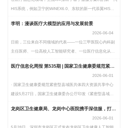
生、教育教学等重点领域，以及低空经济、具身智能、智能
HIS系统，例如卫宁的WiNEX6.0、东软的新一代添翼HIS、
驾驶、智慧海洋、生物制造等创新领域，加快推进行业高质
东华的imedical10.0等。这些系统的共同点是采用容器化部
量数据集建设。（国家数据局）· 工信部推动人工智能与信
李明：漫谈医疗大模型的应用与发展前景
署，对底层基础设施的弹性、稳定性和运维效率提出了更高
息通信…
2026-06-04
要求。在实际落地中，逐渐形成了一种被广泛验证的路径：
日前，三位来自不同领域的代表——一位三甲医院心内科副
以超融合作为容器化HIS的承载底座。那为什么这么多医院
主任医师、一位高校人工智能研究者、一位医疗信息化从业
都一致地选择了超融合作为新一代HIS的底座呢？我们来深
者——坐在一起，聊起了过去一年里业内备受关注的话题：
度解析下。之所以成为主流选择，主要原因是二者分工明确
医疗信息化周报 第535期 | 国家卫生健康委规范紧密型县域医共体四大资源共享中心建设
医疗大语言模型的应用。探索医疗大模型的新应用，谨防患
——K8s(K…
2026-06-01
者隐私泄露聊天话题是从时下流行的“养虾”开始的。北京大
· 国家卫生健康委规范紧密型县域医共体四大资源共享中心
学第一医院的李昱熙医生介绍，医院已下发内部通告，严厉
建设5月27日，国家卫生健康委办公厅印发《紧密型县域医
禁止医生在工作电脑上直接使用未经许可的AI工具处理医疗
共体医学影像中心建设与服务指南（试行）》等4项指南，指
内容，强制要求必须在物理隔离的“干净环境”中进行操作，
龙岗区卫生健康局、龙岗中心医院携手深信服，打造区域级AI共享共创平台底座
导各地规范建设医学影像、医学检验、心电诊断、消毒供应
严防…
2026-06-01
等资源共享中心，提高服务规范化、同质化水平。此四项指
5月28日，深圳市龙岗区正式发布龙岗区卫生健康人工智能