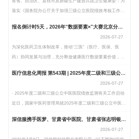
各省、自治区、直辖市及新疆生产建设兵团卫生健康委：为
界创新力量踊跃参与。一、赛事设置本次赛事紧扣“三医”协
落实《国务院办公厅关于加强三级公立医院绩效考核工作的
同治理与健康数据赋能，设置四大赛题方向，覆盖政策决
意见》（国办发〔2019〕4号），以及国家卫生健康委办公
策、重点人群服务、数据安全流通与质量管控等关键领域：
报名倒计时5天，2026年“数据要素×”大赛北京分赛医疗健康赛道邀您参赛！
厅、国家中医药局办公室《关于加强二级公立医院绩效考核
1.整…
2026-07-27
工作的通知》（国卫办医发〔2019〕23号）等文件要求，持
为深化医药卫生体制改革，推动“三医”（医疗、医保、医
续推动国家公立医院绩效监测工作，现将2025年度二级和三
药）协同发展与治理，充分释放健康医疗数据要素价值，由
级公立医院（不含中医医院，下同）绩效监测有关工作要求
北京市卫生健康委员会、北京市药品监督管理局、北京市医
通知如下：一、确定参加绩效监测的医院名录请各省级卫生
医疗信息化周报 第543期 | 2025年度二级和三级公立中医医院绩效监测有关工作启动
疗保障局联合主办，北京市大兴区人民政府承办的专项赛事
健康行政…
2026-07-27
即将启动。现面向全社会公布赛题设置与组织架构，诚邀各
· 2025年度二级和三级公立中医医院绩效监测有关工作启动
界创新力量踊跃参与。一、赛事设置本次赛事紧扣“三医”协
近日，国家中医药管理局就2025年度二级和三级公立中医医
同治理与健康数据赋能，设置四大赛题方向，覆盖政策决
院绩效监测有关工作发布通知。要求各省级中医药主管部门
策、重点人群服务、数据安全流通与质量管控等关键领域：
深信服携手医梦、甘肃省中医院、甘肃省张志明银龄工作室共建“AI·未来医院”，打通AI规模化关键链路
认真梳理辖区内二级和三级公立中医医院名录，于7月27日
1.整…
2026-07-27
（星期一）前登录公立医院绩效监测管理子系统，在“资源管