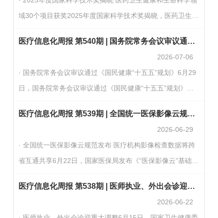
安全可控。第三，鼓励包容并蓄，促进文明互鉴。第四，倡
域30个项目获奖2025年度国家科学技术奖揭晓，医药卫生健
导和衷共济，完善全球治理。（新华社）· 国务院印发《国
康和生命科学领域有30个项目获奖。“分子骨架修饰与重构方
民健康“十五五”规划》国务院日前印发《国民健康“十五五”…
医疗信息化周报 第540期 | 国务院常务会议审议通过《国民健康“十五五”规划》
法创新及应用”等9项成果获得国家自然科学奖二等奖，“脑血
2026-07-06
管病磁共振成像精准诊断关键技术、系统及应用”等4项成果
· 国务院常务会议审议通过《国民健康“十五五”规划》6月29
获国家技术发明奖二等奖，“重大心血管疾病精准介入诊疗关
日，国务院常务会议审议通过《国民健康“十五五”规划》，
键技术创新”等17项成果获国家科学技术进步奖二等奖。（健
部署未来五年健康中国建设重点任务。规划立足我国现有医
康报）· 国家卫生健康委办公厅发布关于加强居民…
医疗信息化周报 第539期 | 全国统一医保影像云规范发布 医疗机构影像检查数据将跨省互通共享
疗卫生、医保、疾控体系基础，聚焦全生命周期健康保障，
2026-06-29
深化医防融合，打通连贯一体化健康服务。同时统筹健康事
· 全国统一医保影像云规范发布 医疗机构影像检查数据将跨
业与产业协同发展，扶持数字健康、康复养老等新兴业态，
省互通共享6月22日，国家医保局发布《“医保影像云”基础规
丰富各类健康产品供给。规划完善行业全链条监管机制，兼
范》，明确将依托全国统一医保信息平台，实现医疗机构间
顾群众多层次、差异化健康需求，持续提升全民健康水平…
医疗信息化周报 第538期 | 医师执业、外出会诊迎重大调整
影像检查数据跨省互通共享。参保人可通过个人端查阅本人
2026-06-22
及亲情账户的影像数据，医疗机构经授权后可调阅参保人的
· 医师执业、外出会诊迎重大调整6月15日，国家卫生健康委