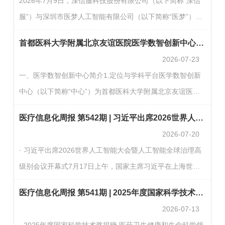
2026年7月9日，深信服科技股份有限公司（以下简称“深信
理”模块中添加2025年度新纳入监测的二级和三级公立中医
服”）与深圳市医梦人工智能有限公司（以下简称“医梦”）正
医院绩效监测的机构和人员信息。（国家中医药管理局）·
式签署《AI·未来医院联合解决方案战略合作伙伴协议》：依
两部门发布关于确定医保支持基层医疗卫生服务发展重点联
首都医科大学附属北京友谊医院医学数智创新中心大数据与人工智能研修班招生通知
托深信服在医疗行业数字基础设施、云计算、网络安全及AI
系…
2026-07-23
领域的综合能力，融合医梦在医疗AI中台、医疗知识源资
一、医学数智创新中心简介1.定位与学科平台医学数智创新
产、医疗业务语义、医院智能体运行体系及医疗场景产品化
中心（以下简称“中心”）为首都医科大学附属北京友谊医院
方面的专业优势，共同推出基于FastGPT深信服商业版
一级学科平台（研究所级），由中国工程院王振常院士担任
（Sangfor Agent Builder）的“AI·未来医院”联合解决方案的
医疗信息化周报 第542期 | 习近平出席2026世界人工智能大会暨人工智能全球治理高级别会议开幕式
首席科学家与学术领衔人。中心定位于医院大数据与人工智
完…
2026-07-20
能的核心应用与研发基地，致力于推动数智技术与临床医学
· 习近平出席2026世界人工智能大会暨人工智能全球治理高
的深度交叉融合，构建医工协同创新的高水平研究平台。2.
级别会议开幕式7月17日上午，国家主席习近平在上海世界
基础设施与数智平台中心已建成覆盖“数据-算力-算法-应
会客厅出席2026世界人工智能大会暨人工智能全球治理高级
用”全链条的完善技术支撑体系，核心平台包括：数据层：
医疗信息化周报 第541期 | 2025年度国家科学技术奖揭晓 医药卫生健康和生命科学领域30个项目获奖
别会议开幕式并发表主旨讲话。习近平提出4点意见，第一，
全…
2026-07-13
坚持开放共赢，驱动创新发展。第二，强化风险意识，确保
· 2025年度国家科学技术奖揭晓 医药卫生健康和生命科学领