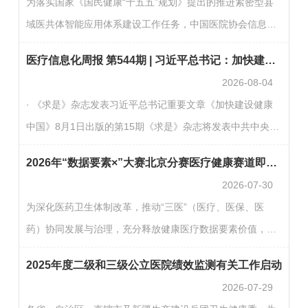
为落实国家《国民健康“十五五”规划》提出的推进紧密型县
赛”）。有关事项安排如下：一、两赛互通，直接晋级首届全
域医共体智能应用体系建设工作任务，中国医院协会信息专
国数智健康大赛与2026年“数据要素×”大赛北京分赛已实现赛
业委员会联合江西省相关信息化组织，于8月1日在井冈山组
事互通。 在首届全国数智健康大赛中所取得的初赛成绩，…
医疗信息化周报 第544期 | 习近平总书记：加快建设健康中国
织召开“AI赋能基层医疗信息化建设研讨会”。来自全国的医
2026-08-04
疗信息化同仁齐聚一堂，通过党课学习与深入研讨，共同探
· 《求是》杂志发表习近平总书记重要文章《加快建设健康
索人工智能技术在基层医疗信息化建设中的创新应用与落地
中国》8月1日出版的第15期《求是》杂志将发表中共中央总
路径。学习井冈山精神：锚定信息化建设“新航向”中国医院
书记、国家主席、中央军委主席习近平的重要文章《加快建
协会信息专业委员会主任委员王才有向参会代表上了一堂…
2026年“数据要素×”大赛北京分赛医疗健康赛道即将开始，邀您参赛！
设健康中国》。文章强调，到2035年建成健康中国，是中央
2026-07-30
作出的一项战略决策。“十五五”是实现这一目标的关键时
为深化医药卫生体制改革，推动“三医”（医疗、医保、医
期，必须统筹谋划、加紧推进，力求取得决定性进展。（健
药）协同发展与治理，充分释放健康医疗数据要素价值，由
康报）· 国家卫生健康委党组书记、主任雷海潮：加快建设
北京市卫生健康委员会、北京市药品监督管理局、北京市医
健康中国近日，中央宣传部、中央和国家机关工委、教育
2025年度二级和三级公立医院绩效监测有关工作启动
疗保障局联合主办，北京市大兴区人民政府承办的专项赛事
部、中…
2026-07-29
即将启动。现面向全社会公布赛题设置与组织架构，诚邀各