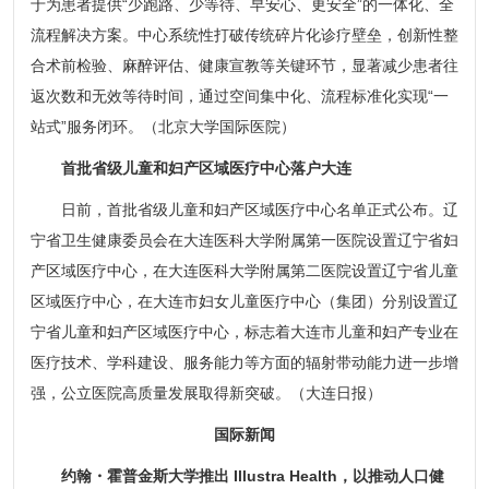
于为患者提供“少跑路、少等待、早安心、更安全”的一体化、全
流程解决方案。中心系统性打破传统碎片化诊疗壁垒，创新性整
合术前检验、麻醉评估、健康宣教等关键环节，显著减少患者往
返次数和无效等待时间，通过空间集中化、流程标准化实现“一
站式”服务闭环。（北京大学国际医院）
首批省级儿童和妇产区域医疗中心落户大连
日前，首批省级儿童和妇产区域医疗中心名单正式公布。辽
宁省卫生健康委员会在大连医科大学附属第一医院设置辽宁省妇
产区域医疗中心，在大连医科大学附属第二医院设置辽宁省儿童
区域医疗中心，在大连市妇女儿童医疗中心（集团）分别设置辽
宁省儿童和妇产区域医疗中心，标志着大连市儿童和妇产专业在
医疗技术、学科建设、服务能力等方面的辐射带动能力进一步增
强，公立医院高质量发展取得新突破。（大连日报）
国际新闻
约翰・霍普金斯大学推出 Illustra Health，以推动人口健