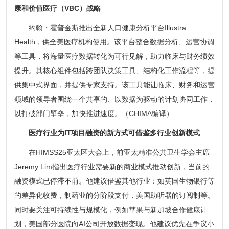
康和价值医疗（VBC）战略
约翰・霍普金斯推出全新人口健康分析平台Illustra
Health，供全美医疗机构使用。该平台整合数据分析、运营协调
等工具，将海量医疗数据转化为可行见解，助力临床与财务绩效
提升。其核心组件包括跨团队决策工具、结构化工作流程等，提
供集中式界面，并提供专家支持。该工具能让临床、财务和运营
领域的领导者围绕一个共享的、以数据为驱动的计划协同工作，
以打破部门壁垒，加快推进速度。（CHIMA编译）
医疗行业为IT项目融资的新方式可借鉴多行业创新模式
在HIMSS25亚太区大会上，前亚太精准公共卫生学会主席
Jeremy Lim指出医疗行业需要新的商业模式推动创新，当前的
融资模式已停滞不前。他建议借鉴其他行业：如英国生物银行等
的差异化收费，制药业的分阶段支付，美国助听器的订阅制等。
同时要关注可持续性与规模化，例如苹果与新加坡合作健康计
划，美国部分医院向AI公司开放数据变现。他建议优先在争议小