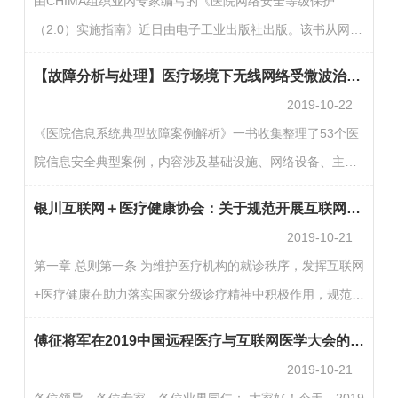
由CHIMA组织业内专家编写的《医院网络安全等级保护
例，为大家分享信息安全事故经验，避免事故重现，共建医
（2.0）实施指南》近日由电子工业出版社出版。该书从网络
院信息安全网络。【案例概述】案例关键字：网站广告外部
安全等级保护制度发展的历史入手，讲解网络安全体系建设
网站JS文件网站访问大部分是外部向内部网络的访问行为，
【故障分析与处理】医疗场境下无线网络受微波治疗仪干扰
在我国的发展过程。基于近期开展的中国医院网络安全等级
因此往往大…
2019-10-22
保护状况调查和北京市医疗行业网络安全等级保护现状调
《医院信息系统典型故障案例解析》一书收集整理了53个医
研，给出具体的数据分析结果；之后结合国内外文献调研，
院信息安全典型案例，内容涉及基础设施、网络设备、主机
探讨适合医院的网络安全框架；然后以案例为基础，介绍定
应用系统、数据库、安全设备、虚拟化等各个方面。该书在
级、备案、整改、测评全过程；最后针对等级保护2.0新标准
银川互联网＋医疗健康协会：关于规范开展互联网+预约转诊服务公约
CHIMA 2019大会发布后即受到医疗信息化同仁的一致好
的项目逐…
2019-10-21
评。现CHIMA加印了第二版，同时在公众号发布数期典型案
第一章 总则第一条 为维护医疗机构的就诊秩序，发挥互联网
例，为大家分享信息安全事故经验，避免事故重现，共建医
+医疗健康在助力落实国家分级诊疗精神中积极作用，规范互
院信息安全网络。【案例概述】案例关键字：WIFI 微波治疗
联网+医疗健康平台预约转诊服务管理，银川互联网+医疗健
仪 信号干扰在部署无线网络时，网络管理员首先要考虑的便
傅征将军在2019中国远程医疗与互联网医学大会的致词
康协会特制定本公约。第二条 本公约所称的“互联网+预约转
是尽量…
2019-10-21
诊”，是指互联网医疗健康第三方平台为方便患者就医，提供
各位领导，各位专家，各位业界同仁： 大家好！今天，2019