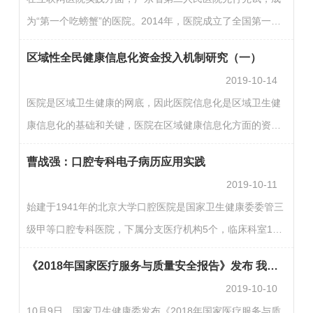
完善。三级医院比二级医院功能实现率要高，三级医院达到
为“第一个吃螃蟹”的医院。2014年，医院成立了全国第一家
77.3%(61.3%+16%)，二级医院为41.1%(37.5%+3.6%)。外
互联网医院，成为广东省首批获得互联网医院牌照的医院之
省医院的个人医疗健康信息查询功能实现率要比北京地区医
区域性全民健康信息化资金投入机制研究（一）
一。医院开设互联网医院的目标是通过互联网工具，为健康
院高。总…
2019-10-14
需求者提供线上与线下便捷全程健康、医疗服务，把实体医
医院是区域卫生健康的网底，因此医院信息化是区域卫生健
院可及的大健康服务延伸到千家万户。对于广东省第二人民
康信息化的基础和关键，医院在区域健康信息化方面的资金
医院在“互联网+医疗健康”方面的实践，医院信息科主任连万
投入是否足够有效、政府财政针对医院信息化是否有足够的
民进行了详细解读。互联网医疗健康是互联网经济整个生…
曹战强：口腔专科电子病历应用实践
补偿、政府财政资金针对区域健康信息化投入的有效性将是
2019-10-11
保障区域卫生健康信息化建设成败的关键。因此，有必要对
始建于1941年的北京大学口腔医院是国家卫生健康委委管三
医院信息化的资金投入、医院在区域健康信息化方面的资金
级甲等口腔专科医院，下属分支医疗机构5个，临床科室15
投入的现状及问题，政府财政资金如何支持医院在区域健康
个，医技科室8个，形成了医院-医学院-研究所“三位一体”管
信息化方面的建设等方面进行研究，探讨政府财政资金针对
《2018年国家医疗服务与质量安全报告》发布 我国医疗技术、质量双提升
理模式，是目前国际上服务规模最大的单体口腔专科医院，
医院…
2019-10-10
在世界大学学科排名荣列全球第15名。与综合医院的电子病
10月9日，国家卫生健康委发布《2018年国家医疗服务与质