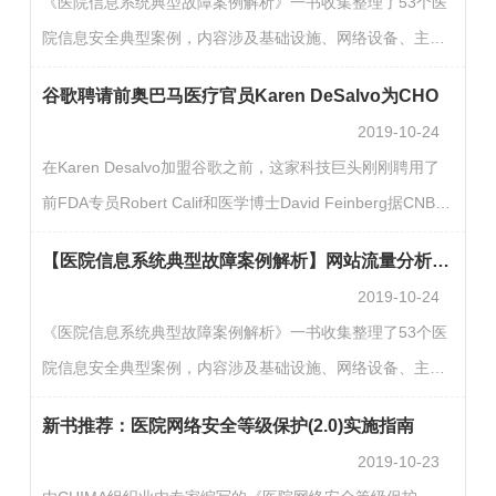
《医院信息系统典型故障案例解析》一书收集整理了53个医
任委员王才有担任本届峰会主持人中国医院协会信息专业委
院信息安全典型案例，内容涉及基础设施、网络设备、主机
员会主任委员王才有，国家卫生健康委规划司大数据办调研
应用系统、数据库、安全设备、虚拟化等各个方面。该书在
员、研究员、医学博士沈剑峰，InterSystems 战略规划副
谷歌聘请前奥巴马医疗官员Karen DeSalvo为CHO
CHIMA 2019大会发布后即受到医疗信息化同仁的一致好
总…
2019-10-24
评。现CHIMA加印了第二版，同时在公众号发布数期典型案
在Karen Desalvo加盟谷歌之前，这家科技巨头刚刚聘用了
例，为大家分享信息安全事故经验，避免事故重现，共建医
前FDA专员Robert Calif和医学博士David Feinberg据CNBC
院信息安全网络。【案例概述】案例关键字：程序代码 逻辑
报道，谷歌聘任DeSalvo为首席CHO。Karen Desalvo博士
问题业务故障相信很多医院都会面临这样一个问题，某业务
【医院信息系统典型故障案例解析】网站流量分析模块调用外部文件导致网站弹出广告
曾在奥巴马政府期间担任医疗和卫生IT政策最高领导人之
系统系统…
2019-10-24
一，现在她正式受聘于科技巨头谷歌(Google)。随着谷歌向
《医院信息系统典型故障案例解析》一书收集整理了53个医
医疗健康市场的深入发展，正在不断扩充其医疗健康人才队
院信息安全典型案例，内容涉及基础设施、网络设备、主机
伍。今年9月，谷歌母公司Alphabet聘请了前美国食品和药物
应用系统、数据库、安全设备、虚拟化等各个方面。该书在
管理局局长Robert Califf博士，担任其健康战略专家并制定
新书推荐：医院网络安全等级保护(2.0)实施指南
CHIMA 2019大会发布后即受到医疗信息化同仁的一致好
相关策略…
2019-10-23
评。现CHIMA加印了第二版，同时在公众号发布数期典型案