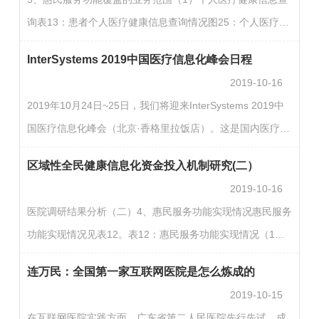
调研的影响区域健康信息化建设的五个影响因素，包括政策
询表13：患者个人医疗健康信息查询情况图25：个人医疗健
机制、业务服务和管理、资金投入、技术问题、人才队伍，
康信息查询内容（全部及北京）个人医疗健康信息查询排在
见表26、图46。全部调研单位中，认为是影响因素的比率
InterSystems 2019中国医疗信息化峰会日程
第一位的是检验记录，全部调研单位能够提供检验记录服务
按…
2019-10-16
的为48.1%，其次是门诊记录和检查记录，为36.6%，但总
2019年10月24日~25日，我们将迎来InterSystems 2019中
体程度不高，未超过50%，见表13、图25。图26：个人医疗
国医疗信息化峰会（北京·香格里拉饭店）。这是国内医疗信
健康信息查询内容（三级医院及二级医院）个人医疗健康信
息化行业的一场顶级盛会，旨在分享全球最新的医疗信息化
息查询在三级医院中排在第一位的是检验记录，为72%，其
区域性全民健康信息化资金投入机制研究(二）
理念与国内创新医疗实践，专为国内InterSystems用户与合
次为用药…
2019-10-16
作伙伴打造。点击原文链接，了解更多会议信息。
医院调研结果分析（二）4、惠民服务功能实现情况惠民服务
功能实现情况见表12。表12：惠民服务功能实现情况（1）
个人医疗健康信息查询图11：个人医疗健康信息查询功能实
连万民：全国第一家互联网医院是怎么炼成的
现情况个人医疗健康信息查询功能实现情况见图11，全部调
2019-10-15
研机构51.1%已经实现，但需要完善；10.7%已实现不需要
在互联网医院实践方面，广东省第二人民医院先行先试，成