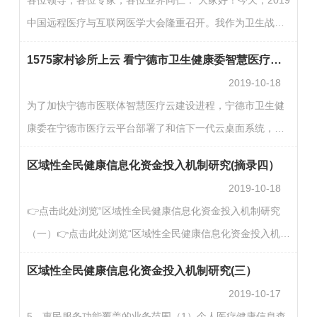
向医疗机构挂号、加号等服务的总称。第三条 坚持公益性原
中国远程医疗与互联网医学大会隆重召开。我作为卫生战线
则。公立医疗资源属于公共资源，任何互联网医疗健康第三
的一名老兵，也是医疗卫生信息化和远程医疗事业的一名老
方平台不得以倒卖公立医院号源获取利益，不得以提供…
1575家村诊所上云 看宁德市卫生健康委智慧医疗桌面云建设之路
兵，应邀出席这次会议，感到非常高兴。我向大会致以衷心
2019-10-18
的祝贺！当前，在党和国家大力推进健康中国建设、不断深
为了加快宁德市医联体智慧医疗云建设进程，宁德市卫生健
化医药卫生体制改革的新形势下，在世界信息技术和通信技
康委在宁德市医疗云平台部署了和信下一代云桌面系统，通
术日新月异发展的进程中，远程医疗健康担负着重要的战略
过医疗专网将云桌面覆盖到全市1575个自然村，并实现医保
任务和历史使命，远程医学的研究应用和学术交流亟待加
区域性全民健康信息化资金投入机制研究(摘录四）
定点全覆盖。 智慧医疗桌面云建设背景 在国家大力开展医疗
强。为…
2019-10-18
体制改革，推进医联体及分级诊疗建设的背景下，宁德市积
👉点击此处浏览“区域性全民健康信息化资金投入机制研究
极响应国家新医改政策，并于2017年提出全民健康信息
（一）👉点击此处浏览“区域性全民健康信息化资金投入机制
化“13111”建设规划。 【1个平台】 ——全民健康信息平台
研究（二）👉点击此处浏览“区域性全民健康信息化资金投入
【3大系统】 ——区域医疗业务协同系统、互联网+医疗惠民
区域性全民健康信息化资金投入机制研究(三）
机制研究（三）8、区域全民健康信息化影响因素（1）影响
系统、 医疗…
2019-10-17
因素总体情况图46：区域健康信息化影响因素（医院调研）
5、惠民服务功能覆盖的业务范围（1）个人医疗健康信息查