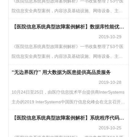
《医院信息系统典型故障案例解析》一书收集整理了53个医
病历的数据平台；二是以“患者为中心”来组织构建临床数据
院信息安全典型案例，内容涉及基础设施、网络设备、主机
结构；三是希望这个数据平台可以成为未来临床数据长期留
应用系统、数据库、安全设备、虚拟化等各个方面。该书在
存的场所，减小业务系统的数据负荷过重的问题；四是通过
【医院信息系统典型故障案例解析】数据库性能优化后的悲喜交加
CHIMA 2019大会发布后即受到医疗信息化同仁的一致好
统…
2019-10-29
评。现CHIMA加印了第二版，同时在公众号发布数期典型案
《医院信息系统典型故障案例解析》一书收集整理了53个医
例，为大家分享信息安全事故经验，避免事故重现，共建医
院信息安全典型案例，内容涉及基础设施、网络设备、主机
院信息安全网络。【案例概述】案例关键字：AIX；条带化；
应用系统、数据库、安全设备、虚拟化等各个方面。该书在
队列深度；参数调优系统的底层设计十分重要，很多IT系统
“无边界医疗” 用大数据为医患提供高品质服务
CHIMA 2019大会发布后即受到医疗信息化同仁的一致好
建设项目往…
2019-10-28
评。现CHIMA加印了第二版，同时在公众号发布数期典型案
10月24日至25日，由医疗信息技术平台提供商InterSystems
例，为大家分享信息安全事故经验，避免事故重现，共建医
主办的2019 InterSystems中国医疗信息化峰会在北京召开。
院信息安全网络。【案例概述】案例关键词：Oracle；数据
本次峰会以“极速·无限”为主题，旨在探索在云计算、大数
库；性能优化；Bug更快的速度、更高的的性能不仅对临床
【医院信息系统典型故障案例解析】系统程序代码逻辑问题导致业务故障
据、物联网、人工智能等新技术的发展下，加速医疗机构和
用户，对运维…
2019-10-25
合作伙伴成功的最快路径。中国医院协会信息专业委员会主