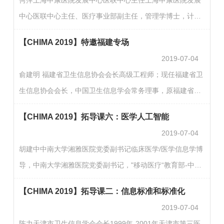
跟当前HIT最热门的技术和管理话题，吸引与会人士踊跃参
中心医联中心主任、医疗事业部副主任，管理学博士，计算
与。拓导课主要探讨当前医院信息化建设过程中面临的技术
机硕士，教授级高工。 20多年来长期从事上海医联工程和医
和管理难题，与此同时，福建专场，攻防演练培训，优秀论
【CHIMA 2019】特邀福建专场
院数字化的建设，实现38家市级医院间临床诊疗信息的共
文宣讲、大数据优秀案…
2019-07-04
享，具有很强的医院信息系统应用与区域医疗整体协调发展
俞建明 福建省卫生信息协会会长高级工程师；现任福建省卫
的融合能力。目前担任中国医院协会信息管理专委会常委、
生信息协会会长，中国卫生信息学会常务理事，原福建省卫
上海市医院协会信息管理专委会副主委、中国卫生信息与健
生计生信息中心主任。毕业于首都医学院计算机软件专业，
康医疗大数据学会常务理事、上海物联网行业协会副会长、
【CHIMA 2019】拓导课六：医学人工智能
长期在医疗卫生单位和卫生行政部门从事卫生信息化管理工
国家…
2019-07-04
作。2000年以来，主要参与组织建设并主持设计的福建省卫
胡建中中南大学湘雅医院党委副书记临床医学/医学信息学博
生信息化项目有：福建省社保卡就诊一卡通建设，福建省居
导，中南大学湘雅医院党委副书记，"移动医疗“教育部-中国
民健康信息系统建设、福建省基层卫生信息系统建设等项
移动联合实验室主任，中国卫生信息与健康医疗大数据学会
目。曾荣获省级科技进步二等奖一项，省卫生科技进步一等
【CHIMA 2019】拓导课二：信息标准和标准化
常委，中国医院协会信息专委会常委。李劲松 浙江大学教
奖一…
2019-07-04
授、博士生导师，浙江省“千人计划”入选专家沈剑峰国家卫
陈力天津市卫生信息学会会长1999年-2001年天津市第三医