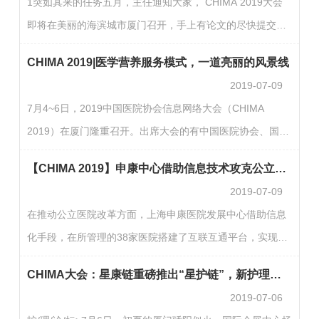
1突如其来的任务五月，主任通知大家， CHIMA 2019大会
盛。72平米宽敞的特装展区，给读者营造了良好的读书环
即将在美丽的海滨城市厦门召开，手上有论文的尽快提交，
境，书展期间，参观代表热情踊跃、络绎不绝，许多代表多
好的论文可以参加优秀论文评选，更重要的是可以去参会。
次参观、驻足阅读、流连忘返。读者络绎不绝读者驻足阅读
CHIMA 2019|医学营养服务模式，一道亮丽的风景线
正好我在写关于医院网络安全建设的文章，加之CHIMA大会
本届参展…
2019-07-09
对业内人士巨大的吸引力，于是赶紧加班把论文写完，争取
7月4~6日，2019中国医院协会信息网络大会（CHIMA
参会机会。“不幸”的是，我的论文没被CHIMA看上。“万
2019）在厦门隆重召开。出席大会的有中国医院协会、国家
幸”的是，我和另外一名同事被主任安排去参加首届“中国医
卫生健康委规划信息司、医政医管局、委统计信息中心，福
院网络安全攻防大赛”。我清晰地记得，6月16日中午正在吃
【CHIMA 2019】申康中心借助信息技术攻克公立医院管理堡垒
建省卫生健康委、厦门市政府和厦门市卫生健康委等政府领
午饭…
2019-07-09
导。全国医疗行业信息化领导、专家学者、业界精英、产业
在推动公立医院改革方面，上海申康医院发展中心借助信息
领袖等参会人数超过6000名。上海营康举办的“第三届信息
化手段，在所管理的38家医院搭建了互联互通平台，实现了
技术助力下的医疗服务模式创新论坛”在CHIMA 2019大会隆
跨医院诊疗信息实时交换共享、协同医疗服务，提升了医院
重召开。围绕舌尖上的智慧医疗服务，从智慧营养、专业医
CHIMA大会：星康链重磅推出“星护链”，新护理让呵护如约而至！
的运营效率和服务质量，“啃”下了公立医院这块医改中“最硬
学营养服务…
2019-07-06
的骨头”，方便百姓就医。CHIMA 2019大会设立了特邀上海