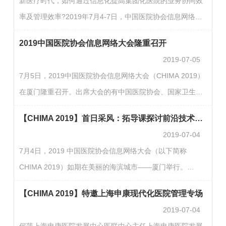
新医疗时代，如何通过信息化提高集团化医院的业务协同效
司司长毛群安指出，医院信息化发展离不开好的领导，好的
率及管理效率?2019年7月4-7日，中国医院协会信息网络大
领导也离不开信息化的支撑。他表示，近年来国家高度重视
会(CHIMA 2019)如期在风景如画的厦门召开，大会深入探讨
医院信息化的建设和应用，国家连续发布文件强调运用新一
2019中国医院协会信息网络大会隆重召开
医疗服务从“信息化”向“智慧化”过渡阶段医疗信息化建设的重
代信息技…
2019-07-05
点和趋势，最终实现医疗信息化便民惠民服务有序落地。>现
7月5日，2019中国医院协会信息网络大会（CHIMA 2019）
场直击2019年7月5日作为医疗行业整体信息化发展的重要风
在厦门隆重召开。出席大会的有中国医院协会、国家卫生健
向标，CHIMA2019汇聚了来自全国卫生健康行政部门、医疗
康委规划信息司、医政医管局、委统计信息中心，福建省卫
机构、相关企业和科研机构的杰出代表及行业精英，共同…
【CHIMA 2019】首日采风：拓导课探讨前沿技术应用 医疗信息化企业云集
生健康委、厦门市政府和厦门市卫生健康委等政府领导。全
2019-07-04
国医疗行业信息化领导、专家学者、业界精英、产业领袖等
7月4日，2019 中国医院协会信息网络大会（以下简称
参会人数超过6000名。全国人大教科文卫委员会副主任委
CHIMA 2019）如期在美丽的海滨城市——厦门举行。
员、中国医院协会刘谦会长为大会开幕式做致辞。他强
CHIMA 2019第一天共设6场拓导课，主题涉及信息标准和标
调：“中国医院信息网络大会是中国医院协会信息专委会组织
【CHIMA 2019】特邀上海申康现代化医院管理专场
准化、信息中心管理与实践、云计算技术、网络和信息安
召开的，以…
2019-07-04
全、大数据处理与分析技术、医学人工智能等话题，内容紧
何萍上海申康医院发展中心医联中心主任上海申康医院发展