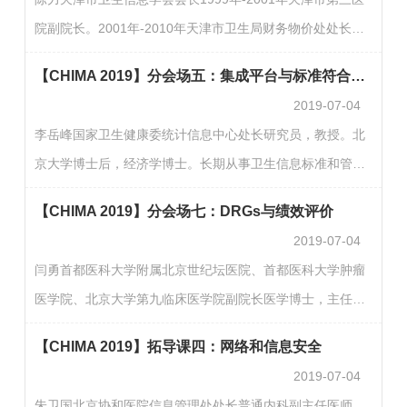
生健康委规划司大数据办 调研员研究员、医学博士演讲主
院副院长。2001年-2010年天津市卫生局财务物价处处长。
题：医学人工智能应用研究介绍人工智能在医学领域的应用
2010年-2014年天津市卫生局办公室主任。2014年-2016年
谢颖夫云南省第一人民医院信息中心主任1968年6月出生
【CHIMA 2019】分会场五：集成平台与标准符合性测试
天津市卫生计生委信息化管理处处长。2017年天津市卫生信
计…
2019-07-04
息学会会长曹磊 南昌大学第一附属医院信息处处长 中国医院
李岳峰国家卫生健康委统计信息中心处长研究员，教授。北
协会信息专业委员会（chima）常务委员、中国卫生信息学
京大学博士后，经济学博士。长期从事卫生信息标准和管理
会理事、中国医院协会医院情报图书专业委员会常委、江西
工作。现任国家卫生健康委统计信息中心信息标准处处长。
省医院协会医学信息管理专业委员会副主任委员、江西省医
【CHIMA 2019】分会场七：DRGs与绩效评价
现兼任国家卫生健康委标准委员会信息标准专业委员会委
院协…
2019-07-04
员、副秘书长，中国卫生信息与健康医疗大数据学会信息标
闫勇首都医科大学附属北京世纪坛医院、首都医科大学肿瘤
准专业委员会副主任委员、健康档案与区域卫生专业委员会
医学院、北京大学第九临床医学院副院长医学博士，主任医
副主任委员。获省部级科学技术奖三等奖2次。主编《卫生经
师，教授，博士生导师。兼任国家自然科学基金评议专家、
济学》、《健康信息管理》等高校教材，在SCI和《科学通
【CHIMA 2019】拓导课四：网络和信息安全
北京市DRG项目组DRG临床应用研究组组长、中国医师学会
报》等…
2019-07-04
男科分会全国委员、北京泌尿外科发展基金会副理事长、北
朱卫国北京协和医院信息管理处处长普通内科副主任医师。