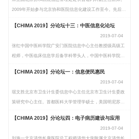
京中西医结合协会男科专业委员会常委、中国国际健康促进
2009年开始参与北京协和医院信息化建设工作至今。先后参
会泌尿外科分会常委等。共发表各类医学及医院管理类论文
与主持了新HIS系统、全院级PACS信息系统、HRP建设等工
50余篇，主持多个科研项目。郭默宁北京市卫生计生委信息
【CHIMA 2019】分论坛十三：中医信息化论坛
作。2016年被评为2015-2016年度中国医院优秀CIO。中国
中心（…
2019-07-04
医院协会信息专业委员会秘书长，中国医药信息学会电子病
张红中国中医科学院广安门医院信息中心主任教授级高级工
历与健康档案专业委员会副主委，中国研究型医院学会医疗
程师，中医临床信息学后备学科带头人，中国中医科学院广
信息化分会医疗和临床科研大数据专业委员会副主委，北京
安门医院计算机中心主任，长期从事医院信息化建设，发表
卫生信息技术协会常务理事等。陈亮山西医科大学第二医院
【CHIMA 2019】分论坛一：信息便民惠民
SCI 文章1篇，EI两篇，核心期刊50余篇，著书3部，主持参
主任中华…
2019-07-04
与各级科研课题20余项。刘春玲北京中医药大学东直门医院
琚文胜北京市卫生计生委信息中心主任北京市卫生计生委政
信息中心主任刘春玲，北京中医药大学东直门医院信息中心
策研究中心主任。首都医科大学管理学硕士，美国明尼苏达
主任、高级项目管理师。从事医院信息化建设20余年，主要
大学公共管理学访问学者。#主持制定了《北京市公共卫生信
负责医院信息化建设项目规划设计、实施和保障工作。曾参
【CHIMA 2019】分论坛四：电子病历建设与应用
息系统建设规划》、《北京市“十三五”时期全民健康信息化
与通…
2019-07-04
发展规划》等。主持完成了电子病历共享工程、社区卫生服
刘海一北京清华长庚医院总工程师清华大学附属北京清华长