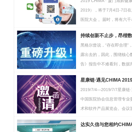
2019 CHIMA · 厦门
2019），将于7月4日-
医院大会 。届时，将有六千
持续创新不止步，昂楷
黑格尔曾说，“存在即合理
露出去的，因此，围绕核心数
告》报告中不难看到，数据
星康链·遇见CHIMA 201
2019/7/4—2019/7
中国医院协会信息管理专业委
术和软件产品展览会。会议
达实久信与您相约CHIMA