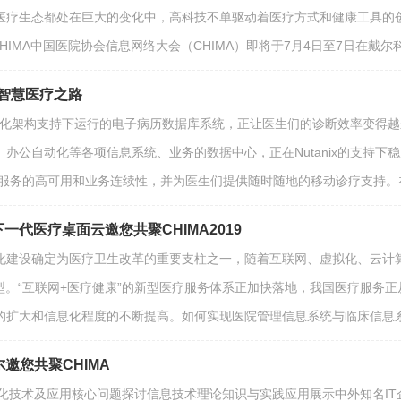
医疗生态都处在巨大的变化中，高科技不单驱动着医疗方式和健康工具的创
CHIMA中国医院协会信息网络大会（CHIMA）即将于7月4日至7日在
向智慧医疗之路
x虚拟化架构支持下运行的电子病历数据库系统，正让医生们的诊断效率变得越
20、 办公自动化等各项信息系统、业务的数据中心，正在Nutanix的支持下
面服务的高可用和业务连续性，并为医生们提供随时随地的移动诊疗支持。在
一代医疗桌面云邀您共聚CHIMA2019
化建设确定为医疗卫生改革的重要支柱之一，随着互联网、虚拟化、云计
型。“互联网+医疗健康”的新型医疗服务体系正加快落地，我国医疗服务正
的扩大和信息化程度的不断提高。如何实现医院管理信息系统与临床信息
尔邀您共聚CHIMA
信息化技术及应用核心问题探讨信息技术理论知识与实践应用展示中外知名I