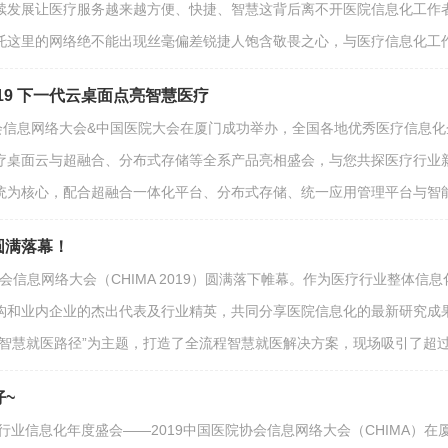
续发展让医疗服务越来越方便、快捷、智慧这背后离不开医院信息化工作
托这里的网络绝不能出现丝毫偏差锐捷人饱含敬畏之心，与医疗信息化工作
019 下一代云桌面点亮智慧医疗
会信息网络大会&中国医院大会在厦门成功举办，全国各地优秀医疗信息化
疗桌面云与超融合、分布式存储等全系产品亮相盛会，与您共探医疗行业
统为核心，配合超融合一体化平台、分布式存储、统一应用管理平台与智能
 圆满落幕！
协会信息网络大会（CHIMA 2019）圆满落下帷幕。作为医疗行业整体信息
构和业内企业的杰出代表及行业精英，共同分享医院信息化的最新研究成
智慧就医路径”为主题，打造了全流程智慧就医解决方案，现场吸引了超过
仔~
疗行业信息化年度盛会——2019中国医院协会信息网络大会（CHIMA