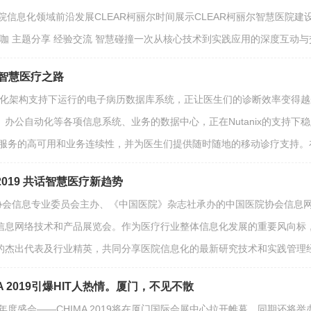
医院信息化领域前沿发展CLEAR柯丽尔时间展示CLEAR柯丽尔智慧医
神秘大咖 主题分享 经验交流 智慧碰撞一次从核心技术到实践应用的深度互动
向智慧医疗之路
x虚拟化架构支持下运行的电子病历数据库系统，正让医生们的诊断效率变得越
20、 办公自动化等各项信息系统、业务的数据中心，正在Nutanix的支持下
面服务的高可用和业务连续性，并为医生们提供随时随地的移动诊疗支持。在
2019 共话智慧医疗新趋势
协会信息专业委员会主办、《中国医院》杂志社承办的中国医院协会信息网络
信息网络技术和产品展览会。作为医疗行业整体信息化发展的重要风向标，
的杰出代表及行业精英，共同分享医院信息化的最新研究技术和实践管理经验
 2019引爆HIT人热情。厦门，不见不散
域年度盛会——CHIMA 2019将在厦门国际会展中心拉开帷幕，同期还