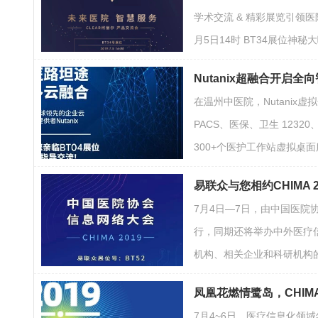
学术交流 & 精彩展览引领
月5日14时 BT34展位
Nutanix超融合开启全
在温州中医院，Nutani
PACS、医保、卫生 123
300+个医护工作站虚拟桌
易联众与您相约CHIMA 
7月4日—7日，由中国医院
行，同期还将举办中外医疗
机构、相关企业和科研机构
凤凰花燃情鹭岛，CHIMA
7月4~6日，医疗信息化领