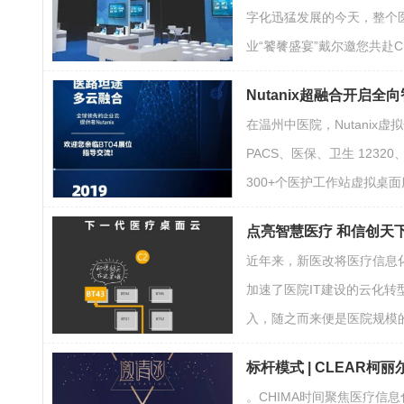
字化迅猛发展的今天，整个
业“饕餮盛宴”戴尔邀您共赴
Nutanix超融合开启全
在温州中医院，Nutani
PACS、医保、卫生 123
300+个医护工作站虚拟桌
点亮智慧医疗 和信创天下
近年来，新医改将医疗信息
加速了医院IT建设的云化转
入，随之而来便是医院规模
标杆模式 | CLEAR柯丽
。CHIMA时间聚焦医疗