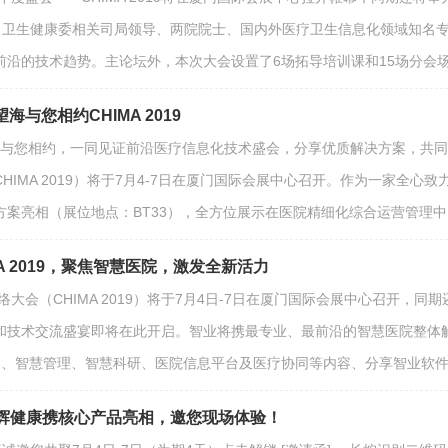
请了卫生健康委相关司局领导、两院院士、国内外医疗卫生信息化领域知名
前沿的技术趋势。主论坛外，本次大会设置了6场拓导培训课和15场分会
海与您相约CHIMA 2019
海期待与您相约，一同见证前沿医疗信息化技术盛会，分享优质解决方案，共
HIMA 2019）将于7月4-7日在厦门国际会展中心召开。作为一家全
方案亮相（展位地点：BT33），全方位展示在医院精细化综合运营管理
A 2019，聚焦智慧医院，激发全新活力
网络大会（CHIMA 2019）将于7月4日-7日在厦门国际会展中心召开
和技术交流盛宴即将在此开启。智业将携最专业、最前沿的智慧医院整体
疗、智慧管理、智慧科研、医院信息平台及医疗协同等内容、分享智业软
厦门，旭辉健康携核心产品亮相，邀您现场体验！