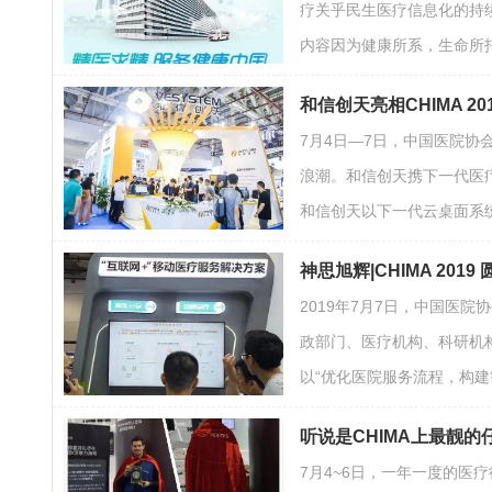
疗关乎民生医疗信息化的持
内容因为健康所系，生命所
和信创天亮相CHIMA 2
7月4日—7日，中国医院协
浪潮。和信创天携下一代医
和信创天以下一代云桌面系
神思旭辉|CHIMA 2019
2019年7月7日，中国医院
政部门、医疗机构、科研机
以“优化医院服务流程，构建
听说是CHIMA上最靓的
7月4~6日，一年一度的医