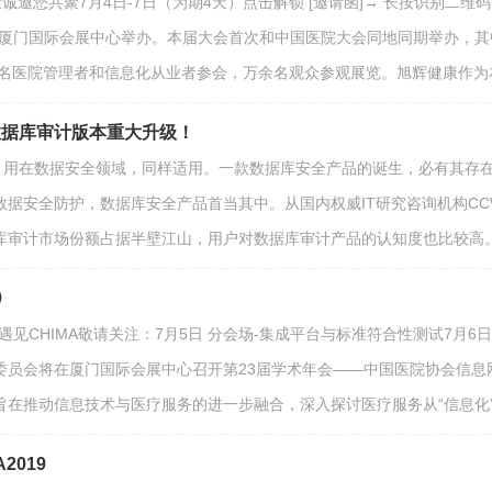
旭辉健康诚邀您共聚7月4日-7日（为期4天）点击解锁 [邀请函]→ 长按识别二
7日在厦门国际会展中心举办。本届大会首次和中国医院大会同地同期举办，其
名医院管理者和信息化从业者参会，万余名观众参观展览。旭辉健康作为本次
数据库审计版本重大升级！
”，用在数据安全领域，同样适用。一款数据库安全产品的诞生，必有其存
据安全防护，数据库安全产品首当其中。从国内权威IT研究咨询机构CCW 
库审计市场份额占据半壁江山，用户对数据库审计产品的认知度也比较高
9
/7星康链·遇见CHIMA敬请关注：7月5日 分会场-集成平台与标准符合性测试
员会将在厦门国际会展中心召开第23届学术年会——中国医院协会信息网络
旨在推动信息技术与医疗服务的进一步融合，深入探讨医疗服务从“信息化”
2019