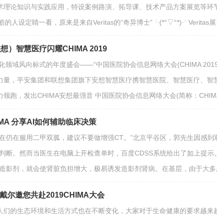
术理论知识与实践应用，特设案例路演、拓导课、技术产品方案展览等环
的人设定睛一看，原来是来自Veritas的“奇异博士”╰(*°▽°*)╯Verit
）智慧医疗闪耀CHIMA 2019
化领域风向标式的年度盛会——“中国医院协会信息网络大会(CHIMA 2
力量，平安集团和联想集团旗下安想智慧医疗携智慧医院、智慧医疗、智
领跑，发出CHIMA安想最强音 中国医院协会信息网络大会(简称：CHI
MA 分享AI如何辅助临床决策
现在仍在服用二甲双胍，建议不要做增强CT。”北京平谷区，郭先生因感
情判断。然而当医生在电脑上开检查单时，百度CDSS系统给出了如上提
的造影剂，就会使肾脏负担增大，极易诱发造影剂肾病。在基层，由于大
戴尔邀您共赴2019CHIMA大会
人们的生态环境和生活方式也在不断变化，大家对于生命健康的要求越来