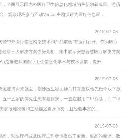
节，全面展示国内外医疗卫生信息化领域的最新创新成果。游历
as展台，观众现场参与互动Veritas主题演讲为医疗信息应…
2019-07-06
019)暨中外医疗信息网络技术和产品展会”在厦门召开。作为医疗
慧健康三大解决方案强势亮相，集中展示安想智慧医疗解决方案
MA )是推进我国医疗卫生信息化学术与技术发展，提升…
2019-07-06
到双腿胀痛而来就医，接诊医生经面诊后打算建议他先做个双下肢
示。五十五岁的郭先生患有糖尿病，一直在服用二甲双胍，而二甲
多患者很难准确和主动描述自身病史，且经验丰富的…
2019-07-03
越高，对医疗行业及医疗工作者也提出了更新、更高的要求。数