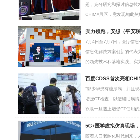
题，充分研究和探讨信息技
CHIMA展区，竟发现如此炫酷
实力领跑，安想（平安联想
7月4日至7月7日，医疗信息
信息化解决方案创新的代表
的领先技术和落地实践。实力
百度CDSS首次亮相CHI
“郭少华患有糖尿病，并且
增强CT检查，以便辅助病
双胍一旦遇上增强CT使用
5G+医学虚拟仿真现场，
随着人口老龄化时代到来，