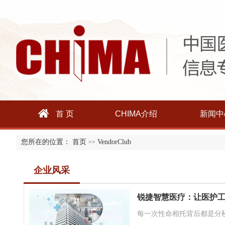
首 页
CHIMA介绍
新闻中
您所在的位置：
首页
VendorClub
>>
企业风采
锐捷智慧医疗：让医护
每一次性命相托背后都是分