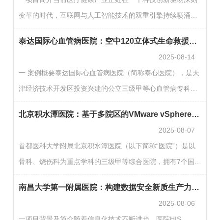
依托龙泉驿区医共体建设基础，以成都市龙泉驿区第一人民
变革的时代，互联网与人工智能技术的双重引擎持续喷涌出
医院（简称：成都龙泉区一医院）为核心，构建覆盖全区14
强大的推动力，彻底重塑着传统的患者管理模式。国家层面
家医疗机构的低空物流网络，实现医疗物资的高效、安全运
泰达国际心血管病医院：空中120立体式生命救援新模式
的战略部署对此趋势给予了积极回应与有力引导：诸如《关
输…
2025-08-14
于促进“互联网+医疗健康”发展的意见》《公立医院高质量发
一 案例概要泰达国际心血管病医院（简称泰心医院），是天
展促进行动（2021-2025年）》以及《关于进一步完善医疗
津经济技术开发区投资兴建的公立三级甲等心血管病专科医
卫生服务体系的意见》等一系列政策文件相继出台，明确指
院和心血管研究所，可开展从常规心血管手术到心脏移植、
出利用人工智能、互联网等技术加强患者管理，建设智慧医
北京积水潭医院：基于多院区的VMware vSphere升级替代与信创转型实践
左心室辅助泵在内的各类心血管外科手术和内科介入手术，
院…
2025-08-07
年手术量超过3万例。医院于2022年9月牵头规划设计，并联
首都医科大学附属北京积水潭医院（以下简称“医院”）是以
手北大医疗海洋石油医院（简称海油医院）、泰达医院、中
骨科、烧伤科为重点学科的三级甲等综合医院，拥有7个国家
海油公司、中信海直公司组建多病种的救治医疗团队，三家
临床重点专科。医院老院区位于新街口，随着回龙观和新龙
医院各自圈定立体120救援的病种，自建合规的基础设施
南昌大学第一附属医院：构建数据安全新质生产力，赋能智慧医疗高质量发展
泽两个新院区相继建设，决定引入现代化的国产IT基础设
（停机…
2025-08-06
施，逐步推进新院区的信息中心数字化建设和老院区的IT基
一项目背景及简介随着信息化技术不断进步，医院HIS、