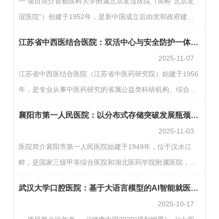
一 项目简介首都医科大学附属北京友谊医院（简称“北京友
术，与医院HIS系统、LIS系统、医技预约平台、叫号系统搭
谊医院”）创建于1952年，是新中国成立后由党和政府建立
建信息共享平台，打破信息壁垒，实现资源共享，创新中央
的第一所大型综合性医院，现已发展成为北京市属三级甲等
运输管理模式，充分发挥信息技术的应用价值，优化流程，
江苏省中西医结合医院：双活中心与安全防护一体化建设实践
综合医院。智慧医院建设脚步的不断加快，以及大语言模型
降…
2025-11-07
技术的飞速发展，为医院提高服务质量和诊疗效率提供了新
江苏省中西医结合医院（江苏省中医药研究院）始建于1956
机遇。本项目以云算力下DeepSeek模型为基础，选取医学
年，是专业从事中医药研究的省属公益类科研机构、综合性
影像报告辅助生成场景、医院自有知识库构建智能知识问答
三级甲等中西医结合医院。医院信息化近几年在软件、硬
两个场景进行创新应用。医学影像报告辅助生成场景：针对
襄阳市第一人民医院：以分布式存储突破发展瓶颈，引领智慧未来
件、安全、网络等方面的投入持续加大，建设成效有了大幅
医学…
2025-11-03
提升，不断推进以“智慧医疗、智慧服务、智慧管理、智慧安
医院简介襄阳市第一人民医院始建于1949年，位于汉水江
全”为目标的一体化智慧医院建设。医院信息化建设历程秉
畔，是国家三级甲等综合医院和湖北医药学院附属医院，先
持“改善就医体验、提高服务效率、减少医疗差错、控制医疗
后被授予全国百姓放心示范医院、全国改善医疗服务示范医
成本”的信息化建设原则，医院于2007年开启信息化建设，
武汉大学口腔医院：基于大语言模型的AI智能就医助手
院等多项荣誉称号，被誉为汉江流域“医学明珠”。医院形
逐…
2025-10-17
成“一院五区”的发展格局：东院区、西院区、养老康复院