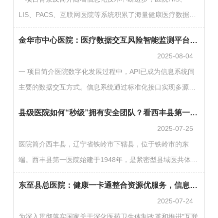
础设施改造，同时探索VMware虚拟化国产替代与信创转
LIS、PACS、互联网医院等系统积累了海量健康医疗数据和
型，并实现多院区资源的统一纳管与网络安全加固。建设背
非医疗数据，同时面临着数据资产管理困难、数据使用场景
景与目标：推进VMware国产替代，加强多院区数据安全并
金华市中心医院：医疗数据交互风险智能监测平台构建
多、分类分级缺乏标准、制度体系缺位、技术管控瓶颈（如
实现资源…
2025-08-04
传统防火墙无法应对API接口随意调用）、运营效能短板等各
一 项目简介医院数字化发展过程中，API已成为信息系统间
类问题。此外，《个人信息保护法》《数据安全法》等法规
主要的数据交互方式。信息系统通过标准化接口实现多源异
实施对合规性提出严苛要求，传统依赖人工的安全建设模式
构数据的统一汇聚与全景可视化呈现，推动了医疗数据治理
已无法应对数据规模扩张与复杂场景挑战。南昌大学第一附
县级医院如何“秒级”拥有安全团队？看西丰县第一医院“全资产安全托管”实践
模式向集中化管理平台转型，医疗数据价值指数级提升。医
属医院…
2025-07-25
疗数据的高价值性叠加API的开放性特征，使其成为黑灰产业
医院简介西丰县，辽宁省铁岭市下辖县，位于铁岭市的东
的头号攻击目标，数据滥用和泄露风险持续加剧。金华市中
端。西丰县第一医院始建于1948年，是紧密型县域医共体牵
心医院是浙江中西部地区集医疗、科研、教学、预防、保
头单位、西丰县120急救中心。占地面积20435平方米，建筑
健、康复为一体的三级甲等综合医院，“国考”连续六年进入
东至县总医院：健康一卡通整合资源优服务，信息惠民促满意
面积41950平方米。编制床位500张，实际开放600张。设置
A+…
2025-07-24
科室59个，其中，临床科室25个，医技科室16个，行政职能
为深入贯彻落实国家关于深化医药卫生体制改革和推进"互联