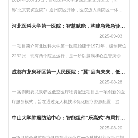
建高效、协同的医疗服务体系提供清晰的路径。二 发展现状
称“北京安贞医院”）通州院区开诊，医院迈入两院区一体化
国家高度重视医联体建设，出台了一系列政策文件，如《关
发展新阶段。“随着手术量的增加，术中监测设备上的指标自
于推进医疗联合体建设和发展的指导意见》等，为医联体的
河北医科大学第一医院：智慧赋能，构建急救急诊全链路生命守护网
动采集，对于术中工作效率的提高就更加重要了，但有些设
发…
2025-09-03
备尚未做到国产化，例如心脏搭桥手术血流监测仪是挪威进
一 项目简介河北医科大学第一医院始建于1971年，编制床位
口设备，只支持通过FHIR标准与HIS对接。于是，我们在院
2232张，现有两个院区运行，是一所以脑病和心血管病诊疗
区开业一个月后启动了基于FHIR（Fast Healthcare
为主要特色，集医疗、教学、科研、急救、预防保健和健康
Interoperability Resources，快速医疗保健互操作性资源）
成都市龙泉驿区第一人民医院：“翼”启向未来，低空医疗走廊的智慧服务新范式
管理为一体的三级甲等综合性医院。2021年6月获批国家区
的医疗信…
2025-08-28
域医疗中心第二批试点建设项目——首都医科大学宣武医院
一 案例概要龙泉驿区低空医疗物资配送项目是一项创新的医
河北医院。河北医科大学第一医院智慧医院建设部主要负责
疗服务模式，旨在通过无人机技术优化医疗资源配置，提升
三位一体智慧医院规划、建设、实施、管理及安全保障，共
医疗服务效率。这种配送方式具有速度快、成本低、安全性
29人，其中高级工程师6人，副主任医师1人，主任护师1
中山大学肿瘤防治中心：智能组件“乐高式”布局打造全院患者全病程管理新生态
高等优点，能够有效提高医疗物资的配送效率，特别是在紧
人。近年…
2025-08-20
急情况下，能够迅速将急需的医疗物资送达目的地。该项目
一项目简介当前医疗健康产业正处在一个科技创新驱动深刻