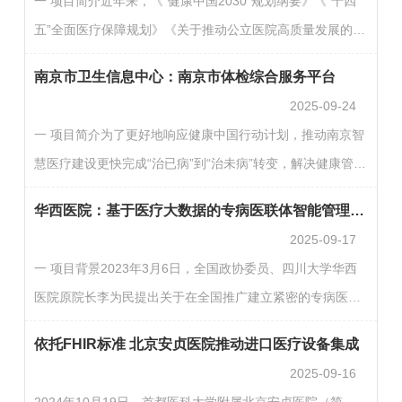
一 项目简介近年来，《"健康中国2030"规划纲要》《“十四
区、高新院区、东津院区。目前拥有3000张开放床位、47个
五”全面医疗保障规划》《关于推动公立医院高质量发展的意
专科，以及47个病区。医院高度重视信息化建设，组建了一
见》等政策和文件把医疗健康提升到国家战略层面。随着互
支由26名工作人员构成的专业信息化团队，团队成员包括15
南京市卫生信息中心：南京市体检综合服务平台
联网技术和人工智能技术的日益成熟与发展，各大医院纷纷
名信息…
2025-09-24
实践通过“互联网+医疗”、“AI+医疗”等促进医院智能化建设，
一 项目简介为了更好地响应健康中国行动计划，推动南京智
打造“以患者为中心”的智慧医院体系，让患者获得更优质的
慧医疗建设更快完成“治已病”到“治未病”转变，解决健康管理
医疗服务，获得更好的就医体验。武汉大学口腔医院是三级
领域尤其是体检领域存在的各项问题，为市民提供全生命周
甲等专科医院，也是口腔医学专业教学、科研和临…
华西医院：基于医疗大数据的专病医联体智能管理平台构建与实践
期的主动健康管理服务，南京市卫生信息中心着手建设全市
2025-09-17
体检综合服务平台。项目于2023年8月获批，同年11月完成
一 项目背景2023年3月6日，全国政协委员、四川大学华西
招采。整个项目总投入308万元，2024年11月通过验收。项
医院原院长李为民提出关于在全国推广建立紧密的专病医联
目搭建了全国首个实现区域体检数据标准化的一站式“互联网
体的建议，旨在提升我国医疗服务质量、促进医疗资源均衡
+体检服务”平台，打破各医院体检系统互不相通的信息…
依托FHIR标准 北京安贞医院推动进口医疗设备集成
分布。专病医联体核心思想为三个“统一”策略，即统一专病
2025-09-16
转诊标准、统一专病诊疗路径以及统一专病连续医疗，为构
2024年10月19日，首都医科大学附属北京安贞医院（简