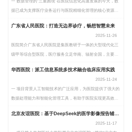
一 数据管理的“三重困境”在医院信息化高速发展的今天，数
证明防伪性不强、持证情况监管难等堵点，在公共卫生领域
据已成为支撑医疗业务运行与医院精细化管理的核心资源。
拓展了电子证照应用场景，申办“健康证明”实现网上自主预
武汉大学中南医院作为一家大型三级甲等综合性教学医院，
约、体检只跑一趟、用证自助下载。体检系统自2023年4
广东省人民医院：打造无边界诊疗，畅想智慧未来
始终将智慧医院建设作为优先发展方向，坚持以信息化驱动
月…
2025-11-26
管理升级与服务创新。目前，医院已建成覆盖临床、管理、
医院简介广东省人民医院是集医教研于一体的大型现代化三
科研、服务等各类业务应用系统100余个，信息系统全面渗
级甲等综合型医院，医疗服务立足华南、辐射全国，主要医
透至医疗全流程。2021年，医院通过国家电子病历系统应用
疗指标居全国前列。现有国家临床重点专科13个、广东省临
水平分级评价五级，2023年，又顺利通过国家医疗健康信息
华西医院：派工信息系统多技术融合临床应用实践
床医学重点专科32个、6个研究所、10个省部级重点实验
互…
2025-11-24
室、10个省部级质控中心。作为广东省高水平医院建设的排
一 项目背景人工智能技术的广泛应用，为医院提供了强大的
头兵，医院瞄准国际医学前沿、国家战略目标，以满足人民
数据处理能力和智能化管理工具，有助于医院实现更高效的
健康需求为核心，以科技创新为驱动力，以“学科、平台、人
资源配置、更精准的流程控制和更优质的患者服务。中央运
才”三大战略为引领，不断推动多学科交叉融合和医教研综合
北京友谊医院：基于DeepSeek的医学影像报告辅助生成与智能知识问答场景创新应用
输的管理信息化不是简单的计算机化，而是以信息共享为核
发…
2025-11-17
心，利用计算机技术、网络通信技术、自动化技术等信息技