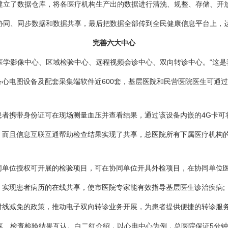
立了数据仓库，将各医疗机构生产出的数据进行清洗、规整、存储、开放
同、同步数据和数据共享，最后把数据全部传到全民健康信息平台上，
完善六大中心
影像中心、区域检验中心、远程视频会诊中心、双向转诊中心。“这是我
心电图设备及配套采集端软件近600套，基层医院和民营医院医生可通
者携带身份证可在现场测量血压并查看结果，通过该设备内嵌的4G卡可
而且信息互联互通帮助检查结果实现了共享，总医院所有下属医疗机构
单位授权可开展的检验项目，可在协同单位开具外检项目，在协同单位医
实现患者病历的在线共享，使市医院专家能有效指导基层医生诊治疾病;
线减免的政策，推动电子双向转诊业务开展，为患者提供便捷的转诊服
检查检验结果互认。白二红介绍，以心电中心为例，总医院保证5分钟