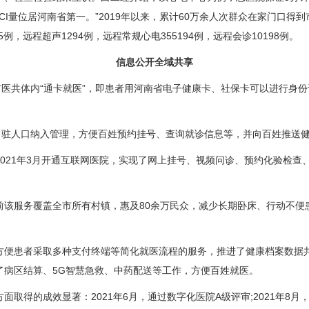
CI量位居河南省第一。”2019年以来，累计60万余人次群众在家门口得
05例，远程超声1294例，远程常规心电355194例，远程会诊10198例。
信息公开全域共享
医共体内“通卡就医”，即患者用河南省电子健康卡、社保卡可以进行身
驻人口纳入管理，方便百姓预约挂号、查询就诊信息等，并向百姓推送
021年3月开通互联网医院，实现了网上挂号、视频问诊、预约化验检查
服务覆盖全市所有村镇，惠及80余万民众，减少长期卧床、行动不便
便患者采取多种支付终端等简化就医流程的服务，推进了健康档案数据共
了病区结算、5G智慧急救、中药配送等工作，方便百姓就医。
的成效显著：2021年6月，通过数字化医院A级评审;2021年8月，通