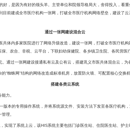
好，是因为有好的领头羊。主管单位和院领导格局大，舍得投入，看重信
，到目前建成全市医疗机构一张网，打破全市医疗机构网络壁垒，建设了
通过一张网建设混合云
医共体内多家医院进行了网络升级改造，建设一张网，打破全市医疗机构
医保、农合、非税、云平台，下联妇幼保健院、各乡镇卫生院、各民营医疗
。通过一张网建设接通私有云及公有云，搭建巩义市医共体混合云，为
“蜘蛛网”结构的网络改造成标准机房，放置防火墙、可配置核心交换
搭建各类云系统
务能力。
统一版本的专用操作系统，并将系统源文件、安装方法下发至各医疗机构
一管理。
，实现了系统上云，该HIS系统主要包括门诊医生站、住院医生站、护士