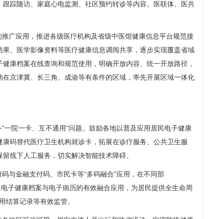
、跟踪随访、家庭心电监测、社区预约转诊等内容。医联体、医共
的推广应用，推进各级医疗机构及省级中医馆健康信息平台规范接
结果、医学影像资料等医疗健康信息调阅共享，逐步实现覆盖省域
子健康档案在线查询和规范使用，明确开放内容、统一开放路径，
动在京津冀、长三角、成渝等有条件的区域，率先开展区域一体化
“一院一卡、互不通用”问题。鼓励各地以普及应用居民电子健康
健康码替代医疗卫生机构就诊卡，拓展在诊疗服务、公共卫生服
保留线下人工服务，切实解决智能技术障碍。
码与金融支付码、市民卡等“多码融合”应用，在不同部
居民电子健康档案与电子病历的有效融合应用，为居民提供全生命周
费用结算记录等有效监管。