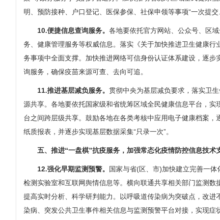
明、预防接种、户口登记、医保参保、社保申领等事项“一次提交
10.便捷信息查询服务。
各地要依托官方网站、公众号、区域
务、健康管理服务等权威信息。落实《关于加快推进卫生健康行业
务事项中全面支撑。加快推进网络可信身份认证体系建设，逐步
询服务，确保疫苗来源可查、去向可追。
11.推进基层减负服务。
贯彻中央为基层减负要求，落实卫生
源共享。各地要依托国家级和省统筹区域全民健康信息平台，实
台之间跨层级共享。鼓励各地在各类考核中应用电子健康档案，
纸质报表，并逐步实现基层数据采集“只录一次”。
五、推进“一盘棋”抗疫服务，加强常态化疫情防控信息技术
12.强化早期监测预警。
国家与省(区、市)加快建立完善一
检测实验室和互联网舆情信息等。横向联通共享相关部门监测数
提高实时分析、科学研判能力。以呼吸道传染病为突破点，改进
染病、突发公共卫生事件相关信息与监测预警平台对接，实现症