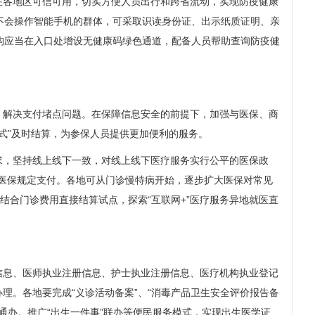
在各地区可信可用，切实方便人员出行和跨省流动，实现防疫健康
不会操作智能手机的群体，可采取识读身份证、出示纸质证明、亲
构应当在入口处增设无健康码绿色通道，配备人员帮助查询防疫健
，解决支付堵点问题。在保障信息安全的前提下，加强与医保、商
式”及时结算，为参保人员提供更加便利的服务。
)要求，坚持线上线下一致，对线上线下医疗服务实行公平的医保政
区医保规定支付。各地可从门诊慢特病开始，逐步扩大医保对常见
结合门诊费用直接结算试点，探索“互联网+”医疗服务异地就医直
信息、医师执业注册信息、护士执业注册信息、医疗机构执业登记
理。各地要完成“义诊活动备案”、“消毒产品卫生安全评价报告备
通办。推广“出生一件事”联办等便民服务模式，实现出生医学证