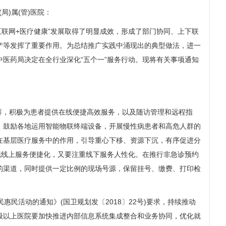
)属(管)医院：
互联网+医疗健康”发展取得了明显成效，形成了部门协同、上下联
产等发挥了重要作用。为总结推广实践中涌现出的典型做法，进一
中医药局决定在全行业深化“五个一”服务行动。现将有关事项通知
容，积极为患者提供在线便捷高效服务，以及随访管理和远程指
。鼓励各地运用智能物联终端设备，开展慢性病患者和高危人群的
在基层医疗服务中的作用，引导重心下移、资源下沉，有序促进分
现线上服务便捷化，又要注重线下服务人性化。在推行非急诊预约
的渠道，同时提供一定比例的现场号源，保留挂号、缴费、打印检
。
民活动的通知》(国卫规划发〔2018〕22号)要求，持续推动
，二级以上医院要加快推进内部信息系统集成整合和业务协同，优化就