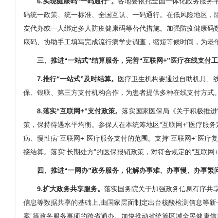
6.实现健康码“一码通行”。
各地要依托全国一体化政务服务
码统一政策、统一标准、全国互认、一码通行。在低风险地区，
友代办或一人绑定多人防疫健康码等替代措施。加强防疫健康码
康码、协助手工填写完成流行病学史调查，缩短等候时间，为老
三、推进“一站式”结算服务，完善“互联网+”医疗在线支付
7.推行“一站式”及时结算。
医疗卫生机构要通过自助机具、
保、银联、第三方支付机构合作，为患者提供多种在线支付方式。
8.落实“互联网+”支付政策。
落实国家医保局《关于积极推进“
策，保持待遇水平均衡。参保人在本统筹地区“互联网+”医疗服
病、慢性病“互联网+”医疗服务支付的范围。支持“互联网+”医
接结算。落实“长期处方”的医保报销政策，对符合规定的“互联网
四、推进“一网办”政务服务，化解办事难、办事慢、办事繁
9.扩大政务共享服务。
落实国务院关于加强政务信息有序共
信息等数据共享的基础上,由国家层面制定出台核酸检测信息等新
案”等政务服务事项的跨省通办。加快推动省统筹区域全民健康信