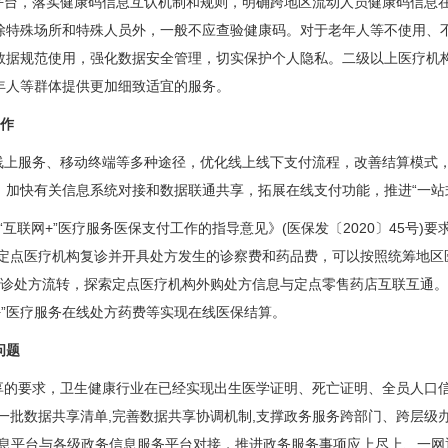
平台，落实健康码信息互认机制和规则，明确跨地区流动人员健康码信息
除特殊场所和特殊人员外，一般不应查验健康码。对于老年人等不使用、
数据规范使用，强化数据安全管理，切实保护个人隐私。二级以上医疗机
年人等群体提供更加细致适宜的服务。
工作
线上服务、移动终端等多种途径，优化线上线下支付流程，改善结算模式
加快有关信息系统对接和数据联通共享，拓展在线支付功能，推进“一站
互联网+”医疗服务医保支付工作的指导意见》(医保发〔2020〕45号
务定点医疗机构复诊并开具处方发生的诊察费和药品费，可以按照统筹地
疗复诊处方流转，探索定点医疗机构外购处方信息与定点零售药店互联互通。
+”医疗服务在线处方药费等实现在线医保结算。
问题
享的要求，卫生健康行业在已经实现出生医学证明、死亡证明、全员人口
一批数据共享清单,完善数据共享协调机制,支撑政务服务跨部门、跨层级办
息平台与各级政务信息服务平台对接，推进政务服务事项应上尽上、一网