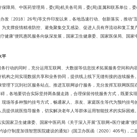
局、中医药管理局，委(局)机关各司局，委(局)直属和联系单位，委(局
发〔2018〕26号)等文件印发以来，各地迅速行动、创新落实，推动“
，为支撑疫情精准防控、避免聚集交叉感染、促进人员有序流动和复工复
+医疗健康”便民惠民服务向纵深发展，国家卫生健康委、国家医保局、国家
水平
服务行动的同时，充分运用互联网、大数据等信息技术拓展服务空间和内
疗机构之间实现数据共享和业务协同，提供线上线下无缝衔接的连续服务
康管理下沉到社区服务站点。推进互联网诊疗服务，充分发挥互联网医院
”障碍，各地要切合实际坚持两条腿走路，合理保留传统服务方式，既要实
、现场等多种预约挂号方式，畅通家人、亲友、家庭医生等代为预约挂号
人员提供就医指导服务，切实解决老年人等群体运用智能技术的实际困难
实国家卫生健康委、国家中医药局《关于深入开展“互联网+医疗健康”便民惠
约诊疗制度加强智慧医院建设的通知》(国卫办医函〔2020〕405号)