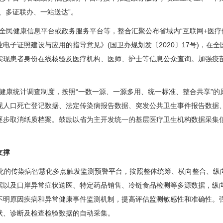
、多证联办、一站送达”。
全民健康信息平台或政务服务平台等，整合汇聚公布省域内“互联网+医疗健
电子证照建设与应用的指导意见》(国卫办规划发〔2020〕17号)，在
实现患者身份在线核验及医疗机构、医师、护士等信息公众查询。加强疫
健康统计调查制度，按照“一数一源、一源多用、统一标准、整合共享”
现人口死亡登记数据、法定传染病报告数据、突发公共卫生事件报告数据
逐步取消纸质档案。鼓励以省为主开发统一的基层医疗卫生机构数据采集
支撑
体化的传染病智慧化多点触发监测预警平台，按照整体统筹、横向整合、
据以及口岸异常症状送医、特定药品销售、冷链食品检测等多源数据，纵向
不明原因疾病和异常健康事件监测机制，提高评估监测敏感性和准确性。
状、诊断及检查检验数据的自动采集。