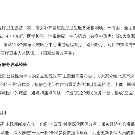
卫生强基工程，着力补齐基层医疗卫生服务短板弱项。一方面，全面推进
像、心电诊断、医学检验、消毒供应、中心药房（共享中药房）等5大资源
。推动125个国家区域医疗中心通过远程医疗、巡回医疗、对口帮扶等方
层医疗卫生人才队伍。（国家发展改革委）
疗服务改革经验
化以公益性为导向的公立医院改革”主题新闻发布会，向大家介绍北京市
开“三医”调度会，把信息化工作作为重要内容加以统筹推进。卫健、医保
就医中的堵点、难点和痛点问题，打造“京通”便民服务平台，集成“三医
应用
"系列主题新闻发布会，介绍"十四五"时期深化医保改革，服务经济社会
数智赋能，深入推进"一人一档"全民参保数据库建设，动态更新参保人员