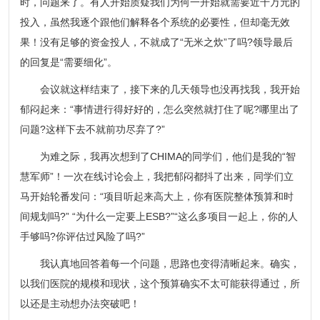
时，问题来了。有人开始质疑我们为何一开始就需要近千万元的
投入，虽然我逐个跟他们解释各个系统的必要性，但却毫无效
果！没有足够的资金投人，不就成了“无米之炊”了吗?领导最后
的回复是“需要细化”。
会议就这样结束了，接下来的几天领导也没再找我，我开始
郁闷起来：“事情进行得好好的，怎么突然就打住了呢?哪里出了
问题?这样下去不就前功尽弃了?”
为难之际，我再次想到了CHIMA的同学们，他们是我的“智
慧军师”！一次在线讨论会上，我把郁闷都抖了出来，同学们立
马开始轮番发问：“项目听起来高大上，你有医院整体预算和时
间规划吗?” “为什么一定要上ESB?”“这么多项目一起上，你的人
手够吗?你评估过风险了吗?”
我认真地回答着每一个问题，思路也变得清晰起来。确实，
以我们医院的规模和现状，这个预算确实不太可能获得通过，所
以还是主动想办法突破吧！