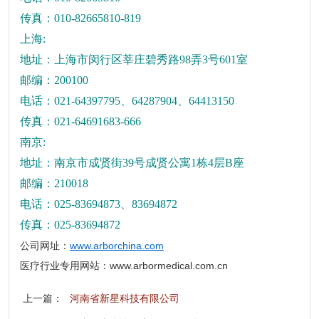
传真：
010-82665810-819
上海
:
地址：上海市闵行区莘庄碧秀路98弄3号601室
邮编：
200100
电话：
021-64397795、64287904、64413150
传真：
021-64691683-666
南京
:
地址：南京市成贤街
39
号成贤公寓
1
栋
4
层
B
座
邮编：
210018
电话：
025-83694873
、
83694872
传真：
025-83694872
公司网址：
www.arborchina.com
医疗行业专用网站：
www.arbormedical.com.cn
上一篇：
河南省新星科技有限公司