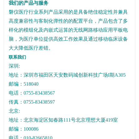
我们的产品与服务
磐仪医疗行业系列产品采用的是具备绝佳稳定性并兼具
高度兼容性与客制化弹性的的配置平台，产品包含了多
样化的模组化及内嵌式运算的无线网路移动应用平板电
脑，为医疗单位提供高效工作效果及通过移动临床设备
大大降低医疗差错。
联系我们
深圳
:
地址：深圳市福田区天安数码城创新科技广场
I
期
A305
邮编：
518040
电话：
0755-83438567
传真：
0755-83438597
北京
:
地址：北京海淀区知春路
111
号北京理想大厦
419
室
邮编：
100086
电话：
010-82665810