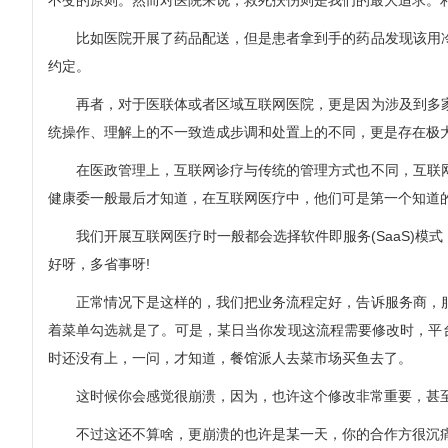
不变的原则。然而对医院来说，救死扶伤则是我们的最大追求。
比如医院开展了药品配送，但是患者拿到手的药品发现该用冷
约定。
再者，对于医联体或者区域互联网医院，更是因为涉及到多家
统操作、理解上的不一致造成步调和处置上的不同，更是存在极
在医政管理上，互联网诊疗与传统的管理方式也不同，互联网
健康委一般最后才知道，在互联网医疗中，他们可是第一个知道
我们开展互联网医疗时一般都会选择软件即服务(SaaS)模式
好呀，多省事呀!
正常情况下是这样的，我们把业务流程定好，告诉服务商，服
着菜单勾选就是了。可是，某日当你发现这流程需要修改时，平
时还没有上，一问，才知道，餐馆派人去菜市场买鱼去了。
这时候你会感觉很崩溃，因为，也许这个修改非常重要，甚至
不过这还不算啥，更崩溃的也许是某一天，你的合作方很沉痛