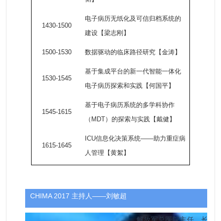
电子病历无纸化及可信归档系统的
1430-1500
建设【梁志刚】
1500-1530
数据驱动的临床路径研究【金涛】
基于集成平台的新一代智能一体化
1530-1545
电子病历探索和实践【何国平】
基于电子病历系统的多学科协作
1545-1615
（MDT）的探索与实践【戴健】
ICU
信息化决策系统——助力重症病
1615-1645
人管理【黄絮】
CHIMA 2017 主持人——刘敏超
解放军总医院主任，
长期