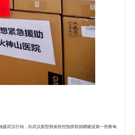
急驰援武汉行动，向武汉新型肺炎防控指挥部捐赠建设第一所蔡甸