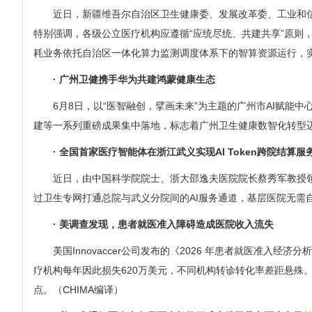
近日，新疆维吾尔自治区卫生健康委、发展改革委、工业和信息
特别强调，各级公立医疗机构应遵循“应统尽统、共建共享”原
耗业务依托自治区一体化算力监测调度体系下的智算资源运行，
· 广州卫健携手华为共建鸿蒙健康生态
6月8日，以“医智融创，擘画未来”为主题的广州市AI赋
建等一系列重磅成果集中落地，标志着广州卫生健康数智化转型
· 全国首家医疗智能体在浙江武义实现AI Token跨院结算服
近日，由中国科学院院士、浙大邵逸夫医院院长蔡秀军教授领
过卫生专网打通总院与武义分院间的AI服务通道，基层医院无需自
· 美调查发现，患者就医准入障碍造成医院收入流失
美国Innovaccer公司发布的《2026 年患者就医准
疗机构每年因此损失620万美元，不同机构转诊转化率差距悬殊
点。（CHIMA编译）