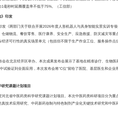
1毫秒时延圈覆盖率不低于75%。（工信部）
知》印发
印发《两部门关于联合开展2026年度人形机器人与具身智能实景实训专
、仓储物流、餐饮零售、医疗康养、安全生产、应急救援、防灾减灾等重
备经济可行性的真实场景单元（包括但不限于生产作业工位、服务操作点
发布会在北京经开区举办。本次成果发布会展示了基地在精准诊疗、生物医
从中试验证到全面应用，本次发布会将“C位”留给了医院、基层医生和企业
科学研究课题计划项目
7年度河北省中医药类科学研究课题计划项目。本次中医药类科研项目分为
仿真技术应用研究、中药新药创制与特色制剂产业化关键技术研究和中医