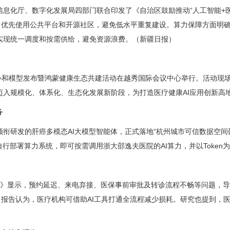
化厅、数字化发展局四部门联合印发了《自治区鼓励推动“人工智能+医疗卫
则，优先使用公共平台和开源社区，避免低水平重复建设。算力保障方面明
实现统一调度和按需供给，避免资源浪费。（新疆日报）
能中心和模型发布暨鸿蒙健康生态共建活动在越秀国际会议中心举行。活动现
迈入规模化、体系化、生态化发展新阶段，为打造医疗健康AI应用创新高
务
衔研发的肝癌多模态AI大模型智能体，正式落地“杭州城市可信数据空间
行部署算力系统，即可按需调用浙大邵逸夫医院的AI算力，并以Toke
入经济分析》显示，预约延迟、来电弃接、医保事前审批及转诊流程不畅等问题
。报告认为，医疗机构可借助AI工具打通全流程减少损耗。研究也提到，