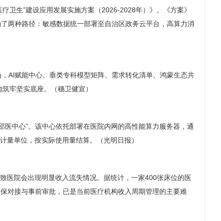
生”建设应用发展实施方案（2026-2028年）》。《方案》
确了两种路径：敏感数据统一部署至自治区政务云平台，高算力消
场，AI赋能中心、垂类专科模型矩阵、需求转化清单、鸿蒙生态共
地筑牢坚实底座。（穗卫健宣）
邵医中心”。该中心依托部署在医院内网的高性能算力服务器，通
n为计量单位，按实际使用量结算。（光明日报）
，导致医院会出现明显收入流失情况。据统计，一家400张床位的医
医保对接与事前审批，已是当前医疗机构收入周期管理的主要难