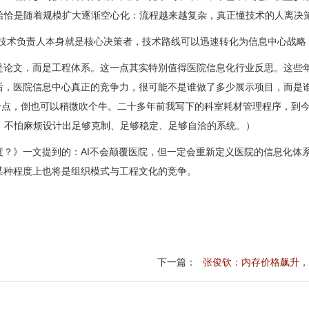
恰恰是随着规模扩大逐渐空心化：流程越来越复杂，真正懂技术的人离决
模式：技术负责人本身就是核心决策者，技术路线可以迅速转化为信息中心
不是论文，而是工程体系。这一点其实特别值得医院信息化行业反思。这些
后，医院信息中心真正的竞争力，很可能不是谁做了多少展示项目，而是谁
这一点，倒也可以稍微吹个牛。二十多年前我写下的科室耗材管理程序，到
，不怕麻烦设计出足够克制、足够稳定、足够自洽的系统。）
度？》
一文提到的：AI不会颠覆医院，但一定会重新定义医院的信息化体
某种程度上也将是组织模式与工程文化的竞争。
下一篇：
张俊钦：内存价格飙升，