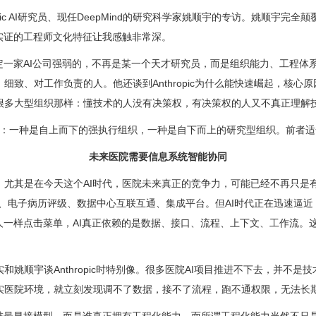
opic AI研究员、现任DeepMind的研究科学家姚顺宇的专访。姚顺
实证的工程师文化特征让我感触非常深。
定一家AI公司强弱的，不再是某一个天才研究员，而是组织能力、工程体
致、对工作负责的人。他还谈到Anthropic为什么能快速崛起，核
很多大型组织那样：懂技术的人没有决策权，有决策权的人又不真正理解
nd两种典型模式：一种是自上而下的强执行组织，一种是自下而上的研究型组织。
未来医院需要信息系统智能协同
尤其是在今天这个AI时代，医院未来真正的竞争力，可能已经不再只是有
功能、电子病历评级、数据中心互联互通、集成平台。但AI时代正在迅速逼
人一样点击菜单，AI真正依赖的是数据、接口、流程、上下文、工作流。
姚顺宇谈Anthropic时特别像。很多医院AI项目推进不下去，并不
实医院环境，就立刻发现调不了数据，接不了流程，跑不通权限，无法长