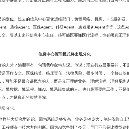
谁最早接模型，而是谁真正拥有工程化能力。而所谓工程化能力当然不只是
己的定位。过去的信息中心更像运维部门，负责网络、机房、HIS服务器
gent、质控Agent、医保Agent、科研Agent、患者服务Agent等
未来的信息中心主任，很可能既要懂医疗流程，也必须真正理解AI Orchest
信息中心管理模式将出现分化
样的人才？姚顺宇有一句话我印象特别深。他说：现在行业最重要的，不
后是医疗安全、医保结算、临床责任、法律风险。很多时候，一个接口映
人，可能不是最会讲概念的人，而是真正理解业务、理解流程、理解系统边
床、懂数据、懂流程、懂AI、懂系统集成的人。他们最重要的工作，不是
一点，才是真正的智慧医院。
明显分化。
pMind这样的大研究型组织。因为系统足够复杂、业务足够庞大，单纯依靠
让工程师参与技术方向判断。因为AI竞争到了今天，早已不只是比模型参