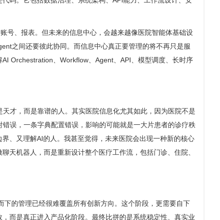
代码。它包括数据治理、系统架构、API能力、工作流设计、安
、账号、报表。但未来的信息中心，会越来越像医院智能体基础设
等，这些Agent之间还要彼此协同。而信息中心真正要管理的将不再只是服
ration、Workflow、Agent、API、模型调度、长时序
是天才，而是靠谱的人。其实医院信息化尤其如此，因为医院不是
射错误，一条字典配置错误，影响的可能就是一大片患者的诊疗秩
界、又理解AI的人。我甚至觉得，未来医院会出现一种新的核心
做聊天机器人，而是重新设计整个医疗工作流，包括门诊、住院、
自上而下的管理已经很难覆盖所有创新方向。这个阶段，更需要自下
数，而是真正进入产品化阶段。最终比拼的是系统稳定性、真实业