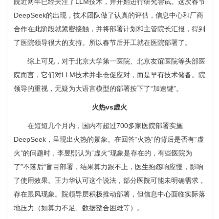
院近两年已经关注了LLM技术，并开始进行研究尝试。这次春节
DeepSeek的出现，技术团队做了认真的评估，信息中心和厂商
合作在此阶段就紧密接触，并将部署计划和主管院长汇报，得到
了医院领导很大的支持。所以春节后开工就在医院部署了。
综上可见，对于北京大学第一医院、北京友谊医院等头部医
院而言，它们对LLM技术并非仓促应对，而是早有技术储备。院
领导的重视，无疑为大语言模型的部署按下了“加速键”。
火热vs虚火
在短短几个月内，国内有超过700多家医院部署实施
DeepSeek，呈现出火热的景象。在回答“火热”的背后是否有“虚
火”的问题时，李昱熙认为”虚火“现象是存在的，有些医院为
了”不落后“盲目部署，结果算力跟不上，医生抱怨响应慢，影响
了使用效果。王力华认可这个说法，部分医院可能未明确需求，
存在跟风现象。院领导层积极推动部署，但信息中心面临实际落
地压力（如算力不足、数据整合困难等）。