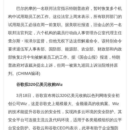
巴尔的摩的一名联邦法官指示特朗普政府，暂时恢复多个机
构中试用期员工的工作。这位法官上周末表示，所有联邦部门的
试用期员工必须在周一前复职。据美联社报道，旧金山的另一名
联邦法官判定，六个机构的裁员行动由人事管理办公室代理主任
查尔斯・埃泽尔监督，但他无权下达这些解雇命令。该特别命令
要求退伍军人事务部、国防部、能源部、农业部、财政部和内政
部恢复2月中旬被解雇员工的工作。据《国会山报》报道，特朗
普政府对该裁决提出上诉，但周一被第九巡回上诉法院维持原
判。(CHIMA编译)
谷歌拟320亿美元收购Wiz
3月18日，谷歌宣布将以320亿美元收购以色列网络安全初
创公司Wiz，这是谷歌史上规模最大、金额最高的收购案。Wiz
的技术能提升谷歌云的安全性，实现跨多云环境的安全防护。其
安全平台可连接主流云及代码环境，适用于各类规模组织的云平
台安全防护。谷歌云和谷歌CEO均表示，此举有助于企业预防