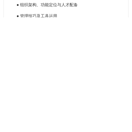
●
组织架构、功能定位与人才配备
●
管理技巧及工具运用
●
公文写作、论文写作
二、授课方式
●
线下封闭培训、面对面与专业讲师深入交流，营造最佳学
习氛围。
●
课堂讲授、案例讨论、小组任务、走访座谈，多种模式保
证培训效果。
●
CHIMA CIO校友群、各地技术沙龙，打破课堂边界，建
立长期交流通道。
三、权威证书
国家卫生健康委干部培训中心、中国医院协会共同颁发培训
结业证书