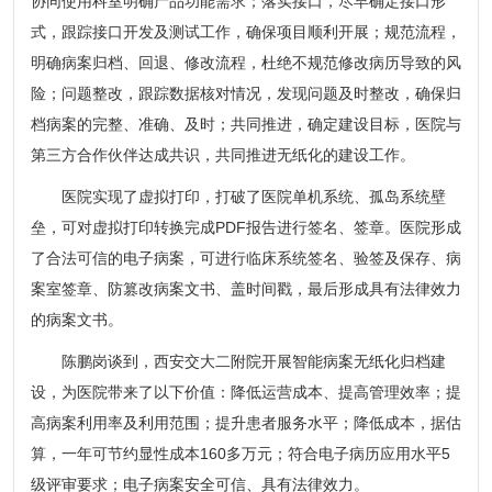
协同使用科室明确产品功能需求；落实接口，尽早确定接口形
式，跟踪接口开发及测试工作，确保项目顺利开展；规范流程，
明确病案归档、回退、修改流程，杜绝不规范修改病历导致的风
险；问题整改，跟踪数据核对情况，发现问题及时整改，确保归
档病案的完整、准确、及时；共同推进，确定建设目标，医院与
第三方合作伙伴达成共识，共同推进无纸化的建设工作。
医院实现了虚拟打印，打破了医院单机系统、孤岛系统壁
垒，可对虚拟打印转换完成PDF报告进行签名、签章。医院形成
了合法可信的电子病案，可进行临床系统签名、验签及保存、病
案室签章、防篡改病案文书、盖时间戳，最后形成具有法律效力
的病案文书。
陈鹏岗谈到，西安交大二附院开展智能病案无纸化归档建
设，为医院带来了以下价值：降低运营成本、提高管理效率；提
高病案利用率及利用范围；提升患者服务水平；降低成本，据估
算，一年可节约显性成本160多万元；符合电子病历应用水平5
级评审要求；电子病案安全可信、具有法律效力。