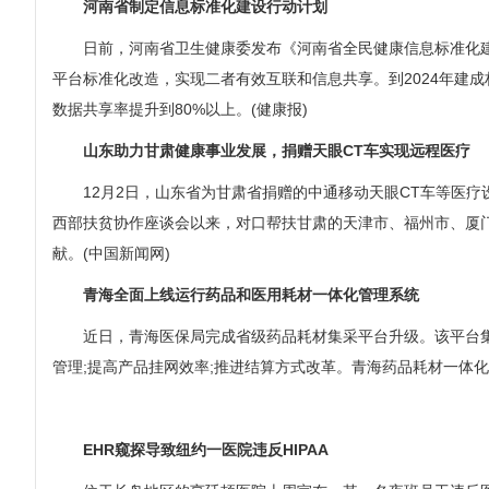
河南省制定信息标准化建设行动计划
日前，河南省卫生健康委发布《河南省全民健康信息标准化建
平台标准化改造，实现二者有效互联和信息共享。到2024年建
数据共享率提升到80%以上。(健康报)
山东助力甘肃健康事业发展，捐赠天眼CT车实现远程医疗
12月2日，山东省为甘肃省捐赠的中通移动天眼CT车等医疗设
西部扶贫协作座谈会以来，对口帮扶甘肃的天津市、福州市、厦
献。(中国新闻网)
青海全面上线运行药品和医用耗材一体化管理系统
近日，青海医保局完成省级药品耗材集采平台升级。该平台集招
管理;提高产品挂网效率;推进结算方式改革。青海药品耗材一体
EHR窥探导致纽约一医院违反HIPAA