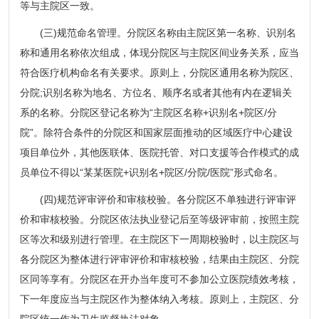
等与主院区一致。
(三)规范命名管理。分院区名称由主院区第一名称、识别名
称和通用名称依次组成，体现分院区与主院区间业务关系，应当
符合医疗机构命名有关要求。原则上，分院区通用名称为院区、
分院;识别名称为地名、方位名、顺序名或者其他有内在逻辑关
系的名称。分院区登记名称为“主院区名称+识别名+院区/分
院”。除符合条件的分院区和国家层面推动的区域医疗中心建设
项目单位外，其他医联体、医院托管、对口支援等合作模式的成
员单位不得以“某某医院+识别名+院区/分院/医院”形式命名。
(四)规范评审评价和审核校验。各分院区不单独进行评审评
价和审核校验。分院区依法执业登记后至等级评审前，按照主院
区等次和级别进行管理。在主院区下一周期校验时，以主院区与
各分院区为整体进行评审评价和审核校验，结果由主院区、分院
区同等享有。分院区在开办当年度可不参加公立医院绩效考核，
下一年度应当与主院区作为整体纳入考核。原则上，主院区、分
院区统一作为卫生监督执法对象。