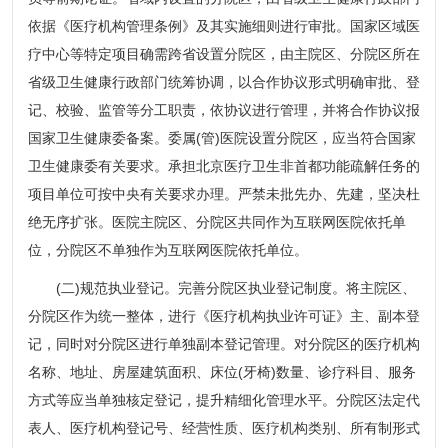
依据《医疗机构管理条例》及其实施细则进行审批。国家区域医
疗中心等特定项目确需跨省设置分院区，由主院区、分院区所在
省级卫生健康行政部门统筹协调，以合作协议形式明确审批、登
记、校验、监管等分工职责，依协议进行管理，并将合作协议报
国家卫生健康委备案。委属(管)医院设置分院区，应当符合国家
卫生健康委有关要求。承担北京医疗卫生非首都功能疏解任务的
项目单位可按中央有关要求办理。严禁未批先办、先建，坚决杜
绝无序扩张。医院主院区、分院区共同作为互联网医院依托单
位，分院区不单独作为互联网医院依托单位。
(二)规范执业登记。完善分院区执业登记制度。将主院区、
分院区作为统一整体，进行《医疗机构执业许可证》主、副本登
记，同时对分院区进行单独副本登记管理。对分院区的医疗机构
名称、地址、房屋建筑面积、床位(牙椅)数量、诊疗科目、服务
方式等应当单独核定登记，提升精细化管理水平。分院区法定代
表人、医疗机构登记号、经营性质、医疗机构类别、所有制形式