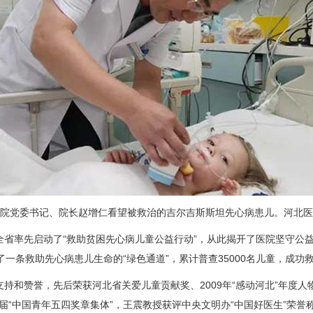
院党委书记、院长赵增仁看望被救治的吉尔吉斯斯坦先心病患儿。河北医
全省率先启动了“救助贫困先心病儿童公益行动”，从此揭开了医院坚守公益
了一条救助先心病患儿生命的“绿色通道”，累计普查35000名儿童，成功救
赞誉，先后荣获河北省关爱儿童贡献奖、2009年“感动河北”年度人物
24届“中国青年五四奖章集体”，王震教授获评中央文明办“中国好医生”荣誉