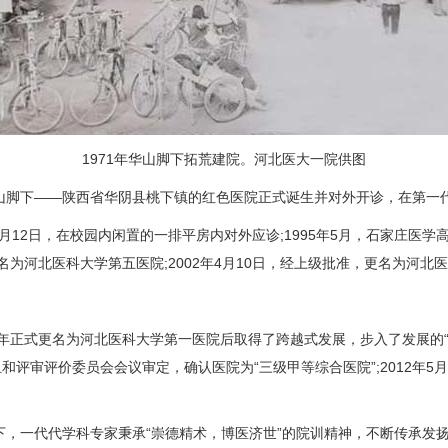
1971年华山脚下拓荒建院。河北医大一院供图
山脚下——陕西省华阴县桃下镇的红色医院正式诞生并对外开诊，在第一代
月12日，在校园内闲置的一排平房内对外应诊;1995年5月，石家庄医
更名为河北医科大学第五医院;2002年4月10日，经上级批准，更名为河北
式更名为河北医科大学第一医院后取得了跨越式发展，步入了发展的“快车道
和评审评价委员会会议审定，确认医院为“三级甲等综合医院”;2012年5月2
一代代学科专家秉承“崇德精术，博医济世”的院训精神，不断传承发扬