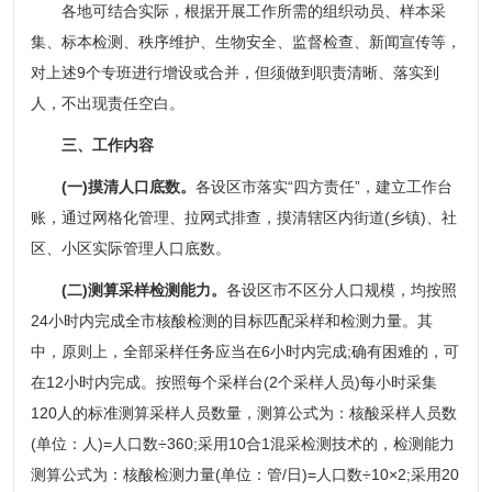
各地可结合实际，根据开展工作所需的组织动员、样本采
集、标本检测、秩序维护、生物安全、监督检查、新闻宣传等，
对上述9个专班进行增设或合并，但须做到职责清晰、落实到
人，不出现责任空白。
三、工作内容
(一)摸清人口底数。
各设区市落实“四方责任”，建立工作台
账，通过网格化管理、拉网式排查，摸清辖区内街道(乡镇)、社
区、小区实际管理人口底数。
(二)测算采样检测能力。
各设区市不区分人口规模，均按照
24小时内完成全市核酸检测的目标匹配采样和检测力量。其
中，原则上，全部采样任务应当在6小时内完成;确有困难的，可
在12小时内完成。按照每个采样台(2个采样人员)每小时采集
120人的标准测算采样人员数量，测算公式为：核酸采样人员数
(单位：人)=人口数÷360;采用10合1混采检测技术的，检测能力
测算公式为：核酸检测力量(单位：管/日)=人口数÷10×2;采用20