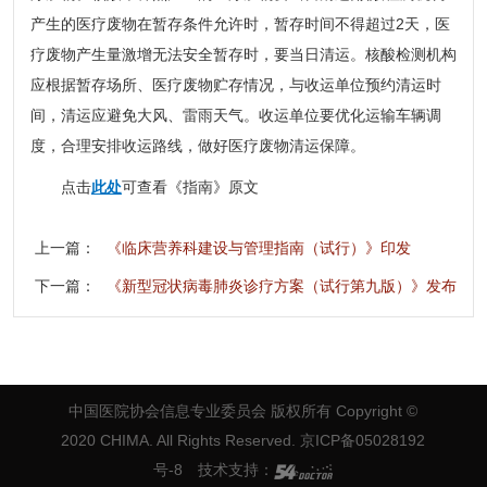
产生的医疗废物在暂存条件允许时，暂存时间不得超过2天，医
疗废物产生量激增无法安全暂存时，要当日清运。核酸检测机构
应根据暂存场所、医疗废物贮存情况，与收运单位预约清运时
间，清运应避免大风、雷雨天气。收运单位要优化运输车辆调
度，合理安排收运路线，做好医疗废物清运保障。
点击
此处
可查看《指南》原文
上一篇：
《临床营养科建设与管理指南（试行）》印发
下一篇：
《新型冠状病毒肺炎诊疗方案（试行第九版）》发布
中国医院协会信息专业委员会 版权所有
Copyright ©
2020 CHIMA. All Rights Reserved. 京ICP备05028192
号-8
技术支持：