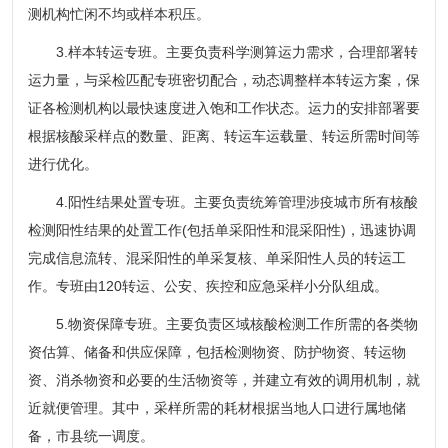
测机构忙闲不均或样本积压。
3.样本转运专班。主要负责科学测算运力需求，合理部署转
运力量，与采检匹配专班密切配合，动态调整样本转运方案，保
证各检测机构以最快速度进入饱和工作状态。运力的安排部署要
根据核酸采样点的数量、距离、转运车运载量、转运所需时间等
进行优化。
4.阳性结果处置专班。主要负责统筹管理涉疫城市所有核酸
检测阳性结果的处置工作(包括单采阳性和混采阳性)，迅速协调
完成信息流转、混采阳性的单采复核、单采阳性人员的转运工
作。专班由120转运、公安、疾控和应急采样小分队组成。
5.物资保障专班。主要负责区域核酸检测工作所需的各类物
资估算、储备和供应保障，包括检测物资、防护物资、转运物
资、消杀物资和必要的生活物资等，并建立有效的调用机制，就
近就便管理。其中，采样所需的耗材根据当地人口进行属地储
备，市县统一调度。