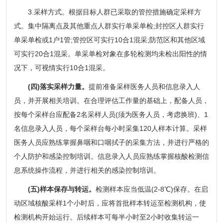
3.采样方式。根据目标人群已采取的管控措施确定采样方
式。集中隔离点及其他重点人群实行单采单检;封控区人群实行
单采单检或1户1管;管控区可实行10合1混采;防范区和其他区域
可实行20合1混采。单采单检对象在多轮检测均未检出阳性的情
况下，可视情实行10合1混采。
(四)落实采样力量。
提前准备采样医务人员和信息录入人
员，并开展相关培训。在合理评估工作量的基础上，配备人员，
按每个采样台应配备2名采样人员(须为医务人员，考虑换班)、1
名信息录入人员，每个采样台每小时采集120人样本计算。采样
医务人员应熟练掌握鼻咽和口咽拭子的采集方法，并进行严格的
个人防护和感染控制培训。信息录入人员应熟练掌握核酸检测信
息系统操作流程，并进行相关的感染控制培训。
(五)样本保存与转运。
检测样本应当低温(2-8℃)保存。在启
动区域核酸采样1个小时后，应将首批样本转运至检测机构，使
检测机构开始运行。后续样本可每半小时至2小时收集转运一