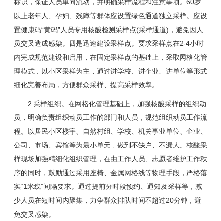
标识，保证人员单向流动，并明确采样流程和注意事项。60岁
以上老年人、孕妇、残障等群体应设置绿色通道独立采样。应设
置健康码“黄码”人员专用核酸检测采样点(采样通道)，避免因人
员交叉造成感染。四是迅速建设采样点。要求采样点在2-4小时
内完成规范建设和启用，在固定采样点的基础上，采取网格化管
理模式，以小区采样为主，通过进学校、进企业、进单位等形式
细化完善布局，方便群众采样、提高采样效率。
2.采样组织。在网格化管理基础上，加强核酸采样的组织动
员，明确负责组织动员工作的部门和人员，规范组织动员工作流
程。以居民小区楼宇、自然村组、学校、机关事业单位、企业、
公司、市场、宾馆等为最小单元，做到不缺户、不漏人。核酸采
样现场加强精细化组织管理，在由工作人员、志愿者维护工作秩
序的同时，鼓励通过采用座椅、金属网格线等物理手段，严格落
实“1米线”间隔要求。通过提前分时段预约、通知及采样等，减
少人员在短时间内聚集，力争群众排队时间不超过20分钟，避
免交叉感染。