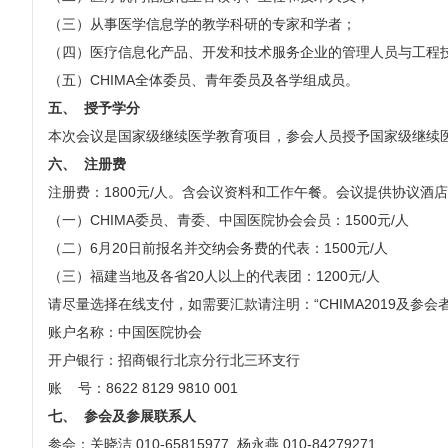
（三）从事医学信息学的教学科研的专家和学者；
（四）医疗信息化产品、开发和技术服务企业的管理人员与工程
（五）CHIMA全体委员、青年委员及各学组成员。
五、
授予学分
本次会议是国家级继续医学教育项目，参会人员授予国家级继续
六、
注册费
注册费：1800元/人。含会议资料和工作午餐。会议提供协议酒
（一）CHIMA委员、青委、中国医院协会会员：1500元/人
（二）6月20日前报名并交纳会务费的代表：1500元/人
（三）福建当地及各省20人以上的代表团：1200元/人
请尽量选择在线支付，如需要汇款请注明：“CHIMA2019及参
账户名称：中国医院协会
开户银行：招商银行北京分行北三环支行
账 号：8622 8129 9810 001
七、
参会及参展联系人
参会：关晓洁 010-65815977 杨永燕 010-84279271