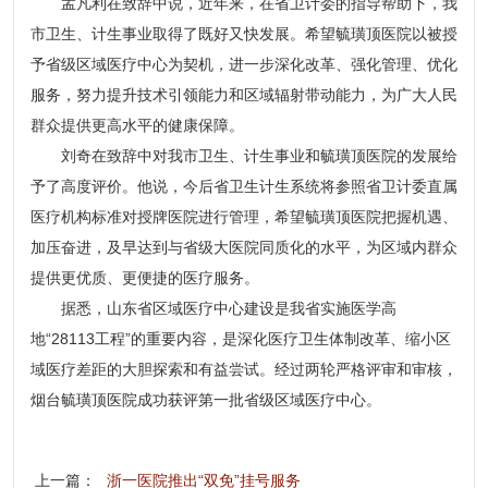
孟凡利在致辞中说，近年来，在省卫计委的指导帮助下，我
市卫生、计生事业取得了既好又快发展。希望毓璜顶医院以被授
予省级区域医疗中心为契机，进一步深化改革、强化管理、优化
服务，努力提升技术引领能力和区域辐射带动能力，为广大人民
群众提供更高水平的健康保障。
刘奇在致辞中对我市卫生、计生事业和毓璜顶医院的发展给
予了高度评价。他说，今后省卫生计生系统将参照省卫计委直属
医疗机构标准对授牌医院进行管理，希望毓璜顶医院把握机遇、
加压奋进，及早达到与省级大医院同质化的水平，为区域内群众
提供更优质、更便捷的医疗服务。
据悉，山东省区域医疗中心建设是我省实施医学高
地“28113工程”的重要内容，是深化医疗卫生体制改革、缩小区
域医疗差距的大胆探索和有益尝试。经过两轮严格评审和审核，
烟台毓璜顶医院成功获评第一批省级区域医疗中心。
上一篇：
浙一医院推出“双免”挂号服务